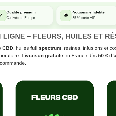
Qualité premium
Programme fidélité
🏅
🎁
Cultivée en Europe
-35 % carte VIP
 LIGNE – FLEURS, HUILES ET R
de CBD
, huiles
full spectrum
, résines, infusions et 
boratoire.
Livraison gratuite
en France dès
50 € d’
e commande.