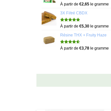
Noté
11
4.82
À partir de
€
2,65
le gramme
sur 5 basé
sur
3X Filtré CBDX
notations
client
Noté
7
4.86
À partir de
€
5,30
le gramme
sur 5 basé
sur
Résine THX + Fruity Haze
notations
client
Noté
21
4.57
À partir de
€
3,78
le gramme
sur 5 basé
sur
notations
client