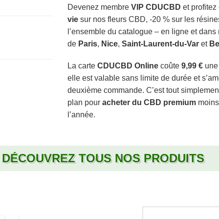
Devenez membre
VIP CDUCBD
et profitez
vie
sur nos fleurs CBD, -20 % sur les résine
l’ensemble du catalogue – en ligne et dans
de
Paris
,
Nice
,
Saint-Laurent-du-Var
et
B
La carte
CDUCBD Online
coûte
9,99 €
une 
elle est valable sans limite de durée et s’amo
deuxième commande. C’est tout simplement 
plan pour
acheter du CBD premium
moins 
l’année.
DÉCOUVREZ TOUS NOS PRODUITS