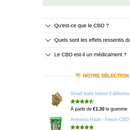
Qu'est-ce que le CBD ?
Quels sont les effets ressentis 
Le CBD est-il un médicament ?
NOTRE SÉLECTION
Small buds Indoor Californ
Noté
4
4.50
À partir de
€
1,30
le gramme
sur 5 basé
sur
Amnesia Haze - Fleurs CBD
notations
client