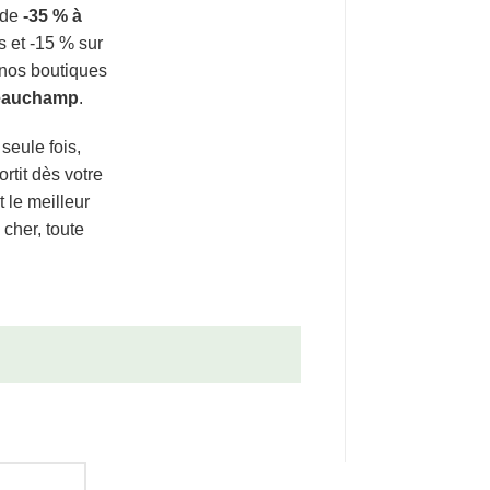
 de
-35 % à
s et -15 % sur
 nos boutiques
eauchamp
.
seule fois,
rtit dès votre
le meilleur
cher, toute