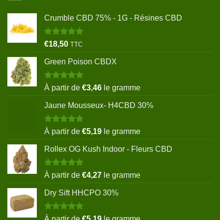
Crumble CBD 75% - 1G - Résines CBD
Note
5.00
€
18,50
TTC
sur 5
Green Poison CBDX
Note
5.00
À partir de
€
3,46
le gramme
sur 5
Jaune Mousseux- H4CBD 30%
Note
5.00
À partir de
€
5,19
le gramme
sur 5
Rollex OG Kush Indoor - Fleurs CBD
Note
5.00
À partir de
€
4,27
le gramme
sur 5
Dry Sift HHCPO 30%
Note
5.00
À partir de
€
5,19
le gramme