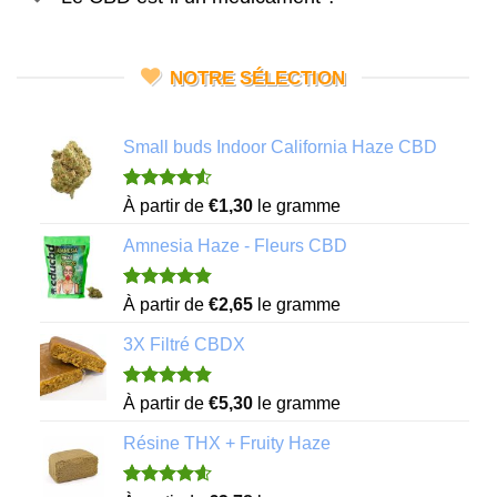
NOTRE SÉLECTION
Small buds Indoor California Haze CBD
Noté
4
4.50
À partir de
€
1,30
le gramme
sur 5 basé
sur
Amnesia Haze - Fleurs CBD
notations
client
Noté
11
4.82
À partir de
€
2,65
le gramme
sur 5 basé
sur
3X Filtré CBDX
notations
client
Noté
7
4.86
À partir de
€
5,30
le gramme
sur 5 basé
sur
Résine THX + Fruity Haze
notations
client