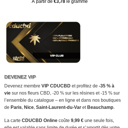
Noté
21
4.57
À partir de
€
3,78
le gramme
sur 5 basé
sur
notations
client
DEVENEZ VIP
Devenez membre
VIP CDUCBD
et profitez de
-35 % à
vie
sur nos fleurs CBD, -20 % sur les résines et -15 % sur
l’ensemble du catalogue – en ligne et dans nos boutiques
de
Paris
,
Nice
,
Saint-Laurent-du-Var
et
Beauchamp
.
La carte
CDUCBD Online
coûte
9,99 €
une seule fois,
elle est valable sans limite de durée et s’amortit dès votre