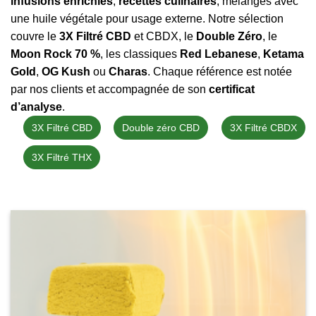
infusions enrichies
,
recettes culinaires
, mélanges avec
une huile végétale pour usage externe. Notre sélection
couvre le
3X Filtré CBD
et CBDX, le
Double Zéro
, le
Moon Rock 70 %
, les classiques
Red Lebanese
,
Ketama
Gold
,
OG Kush
ou
Charas
. Chaque référence est notée
par nos clients et accompagnée de son
certificat
d’analyse
.
3X Filtré CBD
Double zéro CBD
3X Filtré CBDX
3X Filtré THX