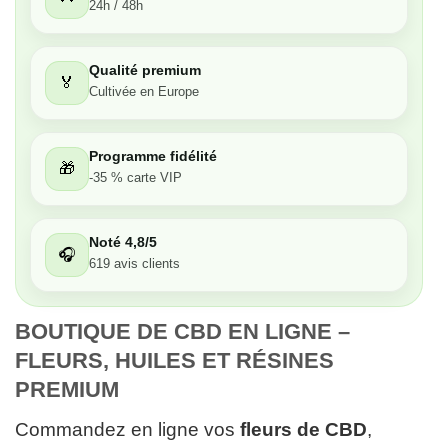
24h / 48h
Très bon
Qualité premium
🏅
Moyen
Cultivée en Europe
Passable
Programme fidélité
🎁
-35 % carte VIP
Décevant
Noté 4,8/5
🎧
619 avis clients
BOUTIQUE DE CBD EN LIGNE – 
FLEURS, HUILES ET RÉSINES 
PREMIUM
Commandez en ligne vos
fleurs de CBD
,