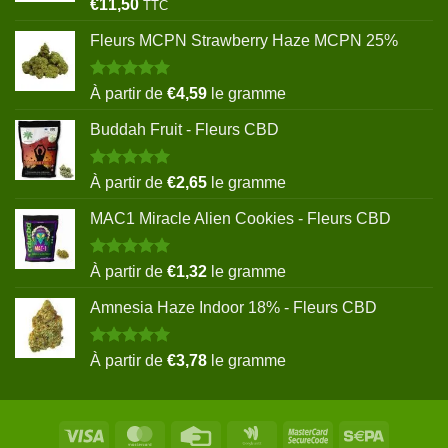
Note
5.00
€
11,50
TTC
sur 5
Fleurs MCPN Strawberry Haze MCPN 25%
Note
5.00
À partir de
€
4,59
le gramme
sur 5
Buddah Fruit - Fleurs CBD
Note
5.00
À partir de
€
2,65
le gramme
sur 5
MAC1 Miracle Alien Cookies - Fleurs CBD
Note
5.00
À partir de
€
1,32
le gramme
sur 5
Amnesia Haze Indoor 18% - Fleurs CBD
Note
5.00
À partir de
€
3,78
le gramme
sur 5
Visa
MasterCard
Credit
Google
MasterCard
Sepa