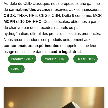
Au-delà du CBD classique, nous proposons une gamme
de
cannabinoïdes avancés
réservés aux connaisseurs :
CBDX
,
THX+
, HPE, CBG9, CBN, Delta 9 conforme, MCP,
MCPN
et
10-OH-HHC
. Ces molécules, obtenues à partir
du chanvre par des procédés naturels ou par
hydrogénation, offrent des profils d’effets plus prononcés.
Nous recommandons ces produits uniquement aux
consommateurs expérimentés
et rappelons que leur
usage doit se faire dans un
cadre légal strict
.
Produits CBDX
Produits THX+
10-OH-HHC
Delta 9