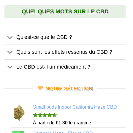
QUELQUES MOTS SUR LE CBD
Qu'est-ce que le CBD ?
Quels sont les effets ressentis du CBD ?
Le CBD est-il un médicament ?
NOTRE SÉLECTION
Small buds Indoor California Haze CBD
Noté
4
4.50
À partir de
€
1,30
le gramme
sur 5 basé
sur