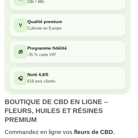
24h / 48h
Très bon
Qualité premium
🏅
Moyen
Cultivée en Europe
Passable
Programme fidélité
🎁
-35 % carte VIP
Décevant
Noté 4,8/5
🎧
619 avis clients
BOUTIQUE DE CBD EN LIGNE – 
FLEURS, HUILES ET RÉSINES 
PREMIUM
Commandez en ligne vos
fleurs de CBD
,