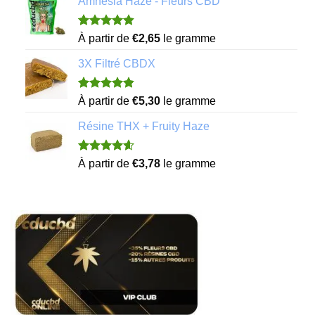
Amnesia Haze - Fleurs CBD
notations
client
Noté
11
4.82
À partir de
€
2,65
le gramme
sur 5 basé
sur
3X Filtré CBDX
notations
client
Noté
7
4.86
À partir de
€
5,30
le gramme
sur 5 basé
sur
Résine THX + Fruity Haze
notations
client
Noté
21
4.57
À partir de
€
3,78
le gramme
sur 5 basé
sur
notations
client