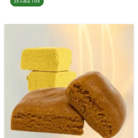
3X Filtré THX