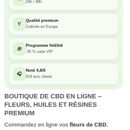
24h / 48h
Très bon
Qualité premium
🏅
Moyen
Cultivée en Europe
Passable
Programme fidélité
🎁
-35 % carte VIP
Décevant
Noté 4,8/5
🎧
619 avis clients
BOUTIQUE DE CBD EN LIGNE – 
FLEURS, HUILES ET RÉSINES 
PREMIUM
Commandez en ligne vos
fleurs de CBD
,