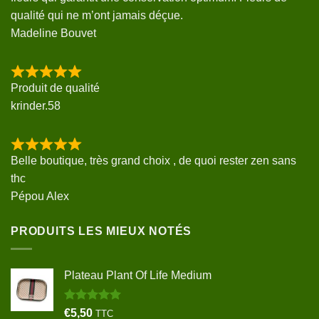
qualité qui ne m’ont jamais déçue.
Madeline Bouvet
Produit de qualité
krinder.58
Belle boutique, très grand choix , de quoi rester zen sans
thc
Pépou Alex
PRODUITS LES MIEUX NOTÉS
Plateau Plant Of Life Medium
Note
5.00
€
5,50
TTC