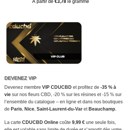
Noté
21
4.57
À partir de
€
3,78
le gramme
sur 5 basé
sur
notations
client
DEVENEZ VIP
Devenez membre
VIP CDUCBD
et profitez de
-35 % à
vie
sur nos fleurs CBD, -20 % sur les résines et -15 % sur
l’ensemble du catalogue – en ligne et dans nos boutiques
de
Paris
,
Nice
,
Saint-Laurent-du-Var
et
Beauchamp
.
La carte
CDUCBD Online
coûte
9,99 €
une seule fois,
elle est valable sans limite de durée et s’amortit dès votre