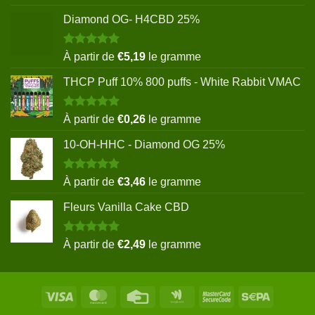
sur 5
Diamond OG- H4CBD 25%
Note
5.00
À partir de
€
5,19
le gramme
sur 5
THCP Puff 10% 800 puffs - White Rabbit VMAC
Note
5.00
À partir de
€
0,26
le gramme
sur 5
10-OH-HHC - Diamond OG 25%
Note
5.00
À partir de
€
3,46
le gramme
sur 5
Fleurs Vanilla Cake CBD
Note
5.00
À partir de
€
2,49
le gramme
sur 5
Visa
MasterCard
Credit
Google
MasterCard
Sepa
Card
Wallet
2