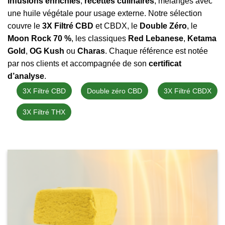
infusions enrichies
,
recettes culinaires
, mélanges avec
une huile végétale pour usage externe. Notre sélection
couvre le
3X Filtré CBD
et CBDX, le
Double Zéro
, le
Moon Rock 70 %
, les classiques
Red Lebanese
,
Ketama
Gold
,
OG Kush
ou
Charas
. Chaque référence est notée
par nos clients et accompagnée de son
certificat
d’analyse
.
3X Filtré CBD
Double zéro CBD
3X Filtré CBDX
3X Filtré THX