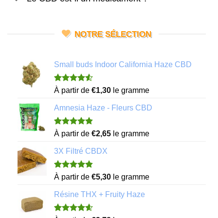
NOTRE SÉLECTION
Small buds Indoor California Haze CBD
Noté
4
4.50
À partir de
€
1,30
le gramme
sur 5 basé
sur
Amnesia Haze - Fleurs CBD
notations
client
Noté
11
4.82
À partir de
€
2,65
le gramme
sur 5 basé
sur
3X Filtré CBDX
notations
client
Noté
7
4.86
À partir de
€
5,30
le gramme
sur 5 basé
sur
Résine THX + Fruity Haze
notations
client