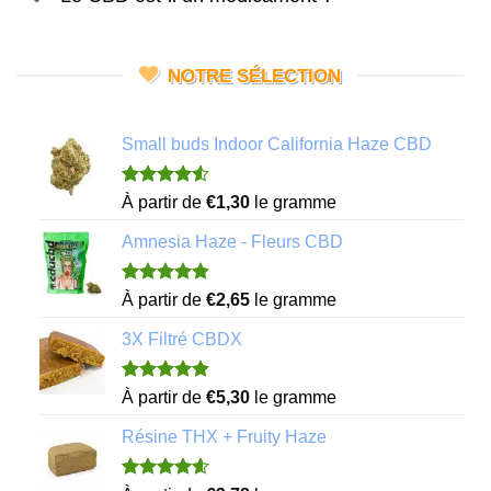
NOTRE SÉLECTION
Small buds Indoor California Haze CBD
Noté
4
4.50
À partir de
€
1,30
le gramme
sur 5 basé
sur
Amnesia Haze - Fleurs CBD
notations
client
Noté
11
4.82
À partir de
€
2,65
le gramme
sur 5 basé
sur
3X Filtré CBDX
notations
client
Noté
7
4.86
À partir de
€
5,30
le gramme
sur 5 basé
sur
Résine THX + Fruity Haze
notations
client