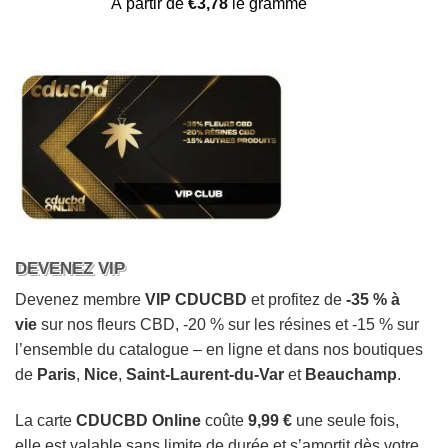
Noté
21
4.57
À partir de
€
3,78
le gramme
sur 5 basé
sur
notations
client
DEVENEZ VIP
Devenez membre
VIP CDUCBD
et profitez de
-35 % à
vie
sur nos fleurs CBD, -20 % sur les résines et -15 % sur
l’ensemble du catalogue – en ligne et dans nos boutiques
de
Paris
,
Nice
,
Saint-Laurent-du-Var
et
Beauchamp
.
La carte
CDUCBD Online
coûte
9,99 €
une seule fois,
elle est valable sans limite de durée et s’amortit dès votre