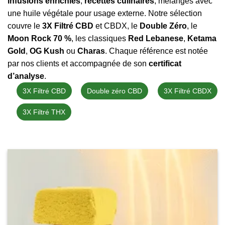
infusions enrichies
,
recettes culinaires
, mélanges avec
une huile végétale pour usage externe. Notre sélection
couvre le
3X Filtré CBD
et CBDX, le
Double Zéro
, le
Moon Rock 70 %
, les classiques
Red Lebanese
,
Ketama
Gold
,
OG Kush
ou
Charas
. Chaque référence est notée
par nos clients et accompagnée de son
certificat
d’analyse
.
3X Filtré CBD
Double zéro CBD
3X Filtré CBDX
3X Filtré THX