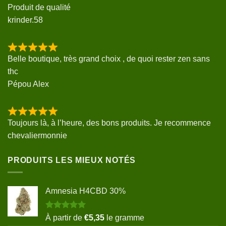
Produit de qualité
krinder.58
Belle boutique, très grand choix , de quoi rester zen sans
thc
Pépou Alex
Toujours là, à l’heure, des bons produits. Je recommence
chevaliermonnie
PRODUITS LES MIEUX NOTÉS
Amnesia H4CBD 30%
Note
5.00
À partir de
€
5,35
le gramme
sur 5