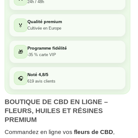
24h / 48h
Très bon
Qualité premium
🏅
Moyen
Cultivée en Europe
Passable
Programme fidélité
🎁
-35 % carte VIP
Décevant
Noté 4,8/5
🎧
619 avis clients
BOUTIQUE DE CBD EN LIGNE – 
FLEURS, HUILES ET RÉSINES 
PREMIUM
Commandez en ligne vos
fleurs de CBD
,