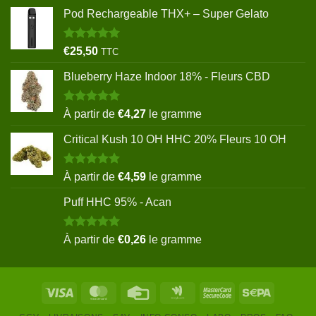
Pod Rechargeable THX+ – Super Gelato
Note
5.00
€
25,50
TTC
sur 5
Blueberry Haze Indoor 18% - Fleurs CBD
Note
5.00
À partir de
€
4,27
le gramme
sur 5
Critical Kush 10 OH HHC 20% Fleurs 10 OH
Note
5.00
À partir de
€
4,59
le gramme
sur 5
Puff HHC 95% - Acan
Note
5.00
À partir de
€
0,26
le gramme
sur 5
Visa
MasterCard
Credit
Google
MasterCard
Sepa
Card
Wallet
2