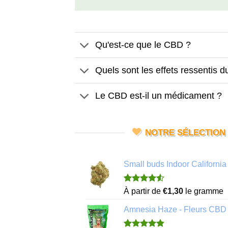
Qu'est-ce que le CBD ?
Quels sont les effets ressentis 
Le CBD est-il un médicament ?
NOTRE SÉLECTION
Small buds Indoor Californ
Noté
4
4.50
À partir de
€
1,30
le gramme
sur 5 basé
sur
Amnesia Haze - Fleurs CBD
notations
client