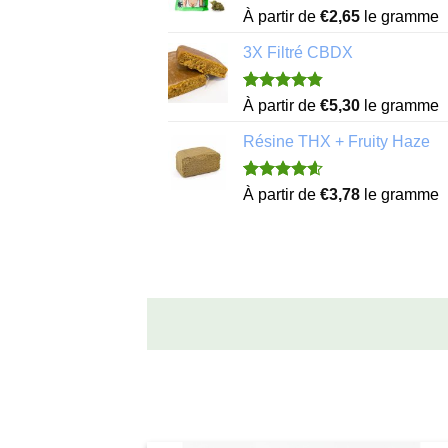
Noté
11
4.82
À partir de
€
2,65
le gramme
sur 5 basé
sur
3X Filtré CBDX
notations
client
Noté
7
4.86
À partir de
€
5,30
le gramme
sur 5 basé
sur
Résine THX + Fruity Haze
notations
client
Noté
21
4.57
À partir de
€
3,78
le gramme
sur 5 basé
sur
notations
client