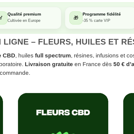
Qualité premium
Programme fidélité
🏅
🎁
Cultivée en Europe
-35 % carte VIP
 LIGNE – FLEURS, HUILES ET R
de CBD
, huiles
full spectrum
, résines, infusions et 
boratoire.
Livraison gratuite
en France dès
50 € d’
e commande.