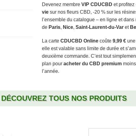
Devenez membre
VIP CDUCBD
et profitez
vie
sur nos fleurs CBD, -20 % sur les résine
l’ensemble du catalogue – en ligne et dans
de
Paris
,
Nice
,
Saint-Laurent-du-Var
et
B
La carte
CDUCBD Online
coûte
9,99 €
une 
elle est valable sans limite de durée et s’amo
deuxième commande. C’est tout simplement 
plan pour
acheter du CBD premium
moins 
l’année.
DÉCOUVREZ TOUS NOS PRODUITS