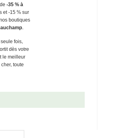
 de
-35 % à
s et -15 % sur
 nos boutiques
eauchamp
.
seule fois,
rtit dès votre
le meilleur
cher, toute