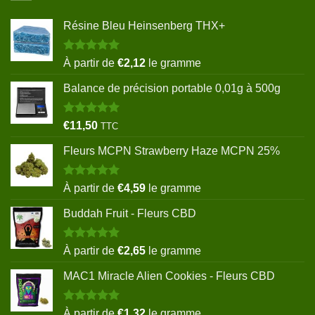
Résine Bleu Heinsenberg THX+
Note
5.00
À partir de
€
2,12
le gramme
sur 5
Balance de précision portable 0,01g à 500g
Note
5.00
€
11,50
TTC
sur 5
Fleurs MCPN Strawberry Haze MCPN 25%
Note
5.00
À partir de
€
4,59
le gramme
sur 5
Buddah Fruit - Fleurs CBD
Note
5.00
À partir de
€
2,65
le gramme
sur 5
MAC1 Miracle Alien Cookies - Fleurs CBD
Note
5.00
À partir de
€
1,32
le gramme