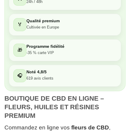
24h / 48h
Très bon
Qualité premium
🏅
Moyen
Cultivée en Europe
Passable
Programme fidélité
🎁
-35 % carte VIP
Décevant
Noté 4,8/5
🎧
619 avis clients
BOUTIQUE DE CBD EN LIGNE – 
FLEURS, HUILES ET RÉSINES 
PREMIUM
Commandez en ligne vos
fleurs de CBD
,