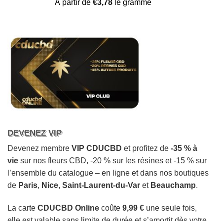
Noté
21
4.57
À partir de
€
3,78
le gramme
sur 5 basé
sur
notations
client
DEVENEZ VIP
Devenez membre
VIP CDUCBD
et profitez de
-35 % à
vie
sur nos fleurs CBD, -20 % sur les résines et -15 % sur
l’ensemble du catalogue – en ligne et dans nos boutiques
de
Paris
,
Nice
,
Saint-Laurent-du-Var
et
Beauchamp
.
La carte
CDUCBD Online
coûte
9,99 €
une seule fois,
elle est valable sans limite de durée et s’amortit dès votre