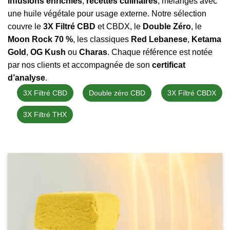
infusions enrichies
,
recettes culinaires
, mélanges avec
une huile végétale pour usage externe. Notre sélection
couvre le
3X Filtré CBD
et CBDX, le
Double Zéro
, le
Moon Rock 70 %
, les classiques
Red Lebanese
,
Ketama
Gold
,
OG Kush
ou
Charas
. Chaque référence est notée
par nos clients et accompagnée de son
certificat
d’analyse
.
3X Filtré CBD
Double zéro CBD
3X Filtré CBDX
3X Filtré THX