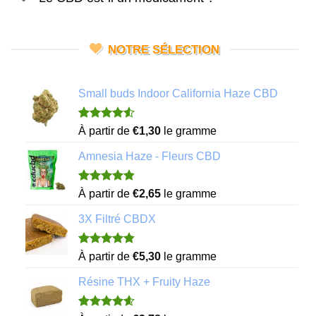
NOTRE SÉLECTION
Small buds Indoor California Haze CBD
Noté
4
4.50
À partir de
€
1,30
le gramme
sur 5 basé
sur
Amnesia Haze - Fleurs CBD
notations
client
Noté
11
4.82
À partir de
€
2,65
le gramme
sur 5 basé
sur
3X Filtré CBDX
notations
client
Noté
7
4.86
À partir de
€
5,30
le gramme
sur 5 basé
sur
Résine THX + Fruity Haze
notations
client