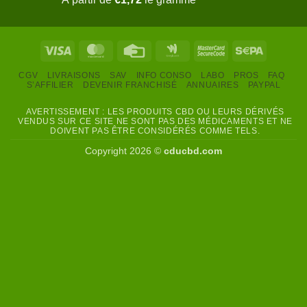
sur 5
Visa
MasterCard
Credit
Google
MasterCard
Sepa
Card
Wallet
2
CGV
LIVRAISONS
SAV
INFO CONSO
LABO
PROS
FAQ
S’AFFILIER
DEVENIR FRANCHISÉ
ANNUAIRES
PAYPAL
AVERTISSEMENT : LES PRODUITS CBD OU LEURS DÉRIVÉS
VENDUS SUR CE SITE NE SONT PAS DES MÉDICAMENTS ET NE
DOIVENT PAS ÊTRE CONSIDÉRÉS COMME TELS.
Copyright 2026 ©
cducbd.com