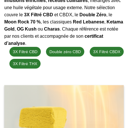
infusions enrichies
,
recettes culinaires
, mélanges avec
une huile végétale pour usage externe. Notre sélection
couvre le
3X Filtré CBD
et CBDX, le
Double Zéro
, le
Moon Rock 70 %
, les classiques
Red Lebanese
,
Ketama
Gold
,
OG Kush
ou
Charas
. Chaque référence est notée
par nos clients et accompagnée de son
certificat
d’analyse
.
3X Filtré CBD
Double zéro CBD
3X Filtré CBDX
3X Filtré THX