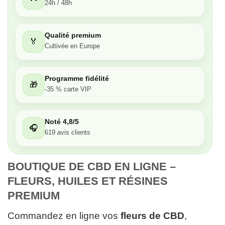
24h / 48h
Très bon
Qualité premium
🏅
Moyen
Cultivée en Europe
Passable
Programme fidélité
🎁
-35 % carte VIP
Décevant
Noté 4,8/5
🎧
619 avis clients
BOUTIQUE DE CBD EN LIGNE – 
FLEURS, HUILES ET RÉSINES 
PREMIUM
Commandez en ligne vos
fleurs de CBD
,