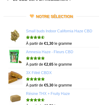
NOTRE SÉLECTION
Small buds Indoor California Haze CBD
Noté
4
4.50
À partir de
€
1,30
le gramme
sur 5 basé
sur
Amnesia Haze - Fleurs CBD
notations
client
Noté
11
4.82
À partir de
€
2,65
le gramme
sur 5 basé
sur
3X Filtré CBDX
notations
client
Noté
7
4.86
À partir de
€
5,30
le gramme
sur 5 basé
sur
Résine THX + Fruity Haze
notations
client