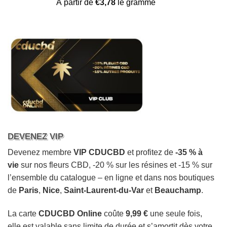
Noté
21
4.57
À partir de
€
3,78
le gramme
sur 5 basé
sur
notations
client
DEVENEZ VIP
Devenez membre
VIP CDUCBD
et profitez de
-35 % à
vie
sur nos fleurs CBD, -20 % sur les résines et -15 % sur
l’ensemble du catalogue – en ligne et dans nos boutiques
de
Paris
,
Nice
,
Saint-Laurent-du-Var
et
Beauchamp
.
La carte
CDUCBD Online
coûte
9,99 €
une seule fois,
elle est valable sans limite de durée et s’amortit dès votre