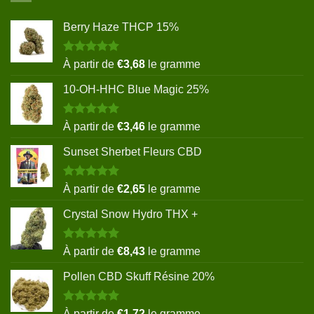
Berry Haze THCP 15%
Note
5.00
À partir de
€
3,68
le gramme
sur 5
10-OH-HHC Blue Magic 25%
Note
5.00
À partir de
€
3,46
le gramme
sur 5
Sunset Sherbet Fleurs CBD
Note
5.00
À partir de
€
2,65
le gramme
sur 5
Crystal Snow Hydro THX +
Note
5.00
À partir de
€
8,43
le gramme
sur 5
Pollen CBD Skuff Résine 20%
Note
5.00
À partir de
€
1,72
le gramme