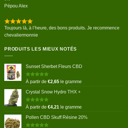
Pépou Alex
Toujours là, à l’heure, des bons produits. Je recommence
chevaliermonnie
PRODUITS LES MIEUX NOTÉS
Sunset Sherbet Fleurs CBD
Note
5.00
À partir de
€
2,65
le gramme
sur 5
Crystal Snow Hydro THX +
Note
5.00
À partir de
€
4,21
le gramme
sur 5
Pollen CBD Skuff Résine 20%