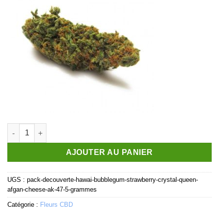
quantité de Pack Decouverte Hawaï [5 grammes]
AJOUTER AU PANIER
UGS :
pack-decouverte-hawai-bubblegum-strawberry-crystal-queen-
afgan-cheese-ak-47-5-grammes
Catégorie :
Fleurs CBD