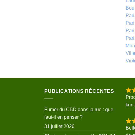
Laur
Bou
Par
Pari
Par
Par
Mont
Vill
Vinti
PUBLICATIONS RÉCENTES
Prod
krin
Fumer du CBD dans la rue : que
faut-il en penser ?
31 juillet 2026
Bell