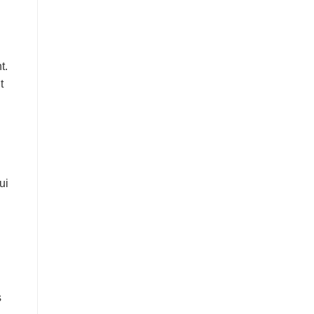
t.
t
ui
s