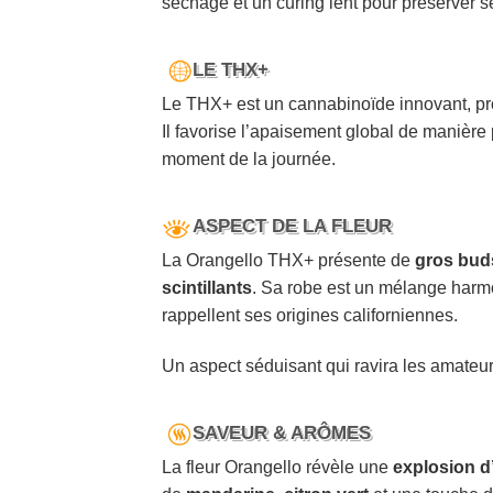
séchage et un curing lent pour préserver 
LE THX+
Le THX+ est un cannabinoïde innovant, pro
Il favorise l’apaisement global de manière 
moment de la journée.
ASPECT DE LA FLEUR
La Orangello THX+ présente de
gros bud
scintillants
. Sa robe est un mélange harmon
rappellent ses origines californiennes.
Un aspect séduisant qui ravira les amateurs
SAVEUR & ARÔMES
La fleur Orangello révèle une
explosion 