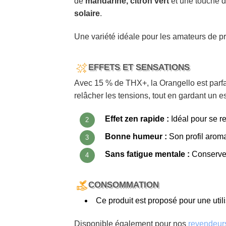
de
mandarine, citron vert
et une touche d
solaire
.
Une variété idéale pour les amateurs de prof
EFFETS ET SENSATIONS
Avec 15 % de THX+, la Orangello est parfa
relâcher les tensions, tout en gardant un espr
Effet zen rapide :
Idéal pour se re
Bonne humeur :
Son profil aromat
Sans fatigue mentale :
Conserve l
CONSOMMATION
Ce produit est proposé pour une utili
Disponible également pour nos
revendeur