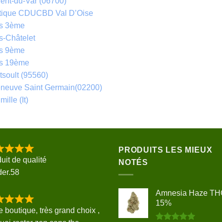
ent-du-Var (06700)
tique CDUCBD Val D’Oise
is 3ème
s-Châtelet
is 9ème
is 19ème
soult (95560)
eneuve Saint Germain(02200)
mille (It)
PRODUITS LES MIEUX
uit de qualité
NOTÉS
der.58
Amnesia Haze T
15%
e boutique, très grand choix ,