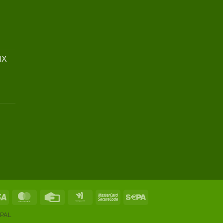
HX
Visa
MasterCard
Credit
Google
MasterCard
Sepa
Card
Wallet
2
PAL