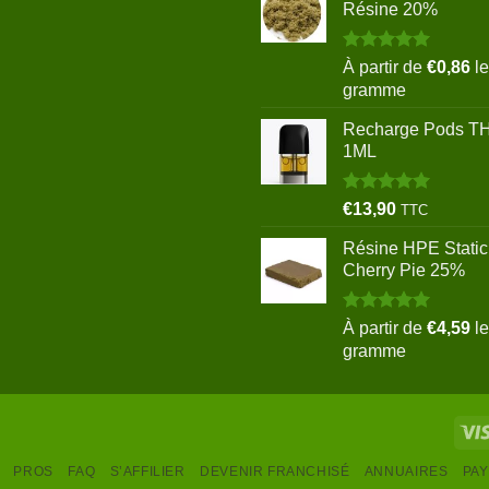
Résine 20%
Note
5.00
À partir de
€
0,86
le
sur 5
gramme
Recharge Pods T
1ML
Note
5.00
€
13,90
TTC
sur 5
Résine HPE Static
Cherry Pie 25%
Note
5.00
À partir de
€
4,59
le
sur 5
gramme
PROS
FAQ
S’AFFILIER
DEVENIR FRANCHISÉ
ANNUAIRES
PAY