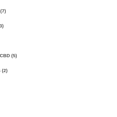
D
(7)
3)
DUCBD
(5)
s
(2)