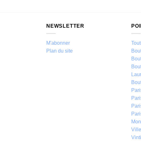
NEWSLETTER
PO
M'abonner
Tout
Plan du site
Bou
Bou
Bou
Laur
Bou
Par
Pari
Par
Par
Mont
Vill
Vinti