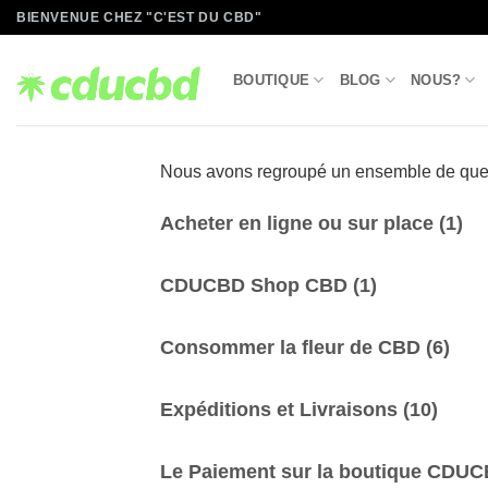
Passer
BIENVENUE CHEZ "C'EST DU CBD"
au
contenu
BOUTIQUE
BLOG
NOUS?
Nous avons regroupé un ensemble de quest
Acheter en ligne ou sur place
(1)
CDUCBD Shop CBD
(1)
Consommer la fleur de CBD
(6)
Expéditions et Livraisons
(10)
Le Paiement sur la boutique CDU