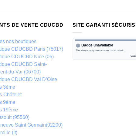
INTS DE VENTE CDUCBD
SITE GARANTI SÉCURIS
es nos boutiques
tique CDUCBD Paris (75017)
tique CDUCBD Nice (06)
tique CDUCBD Saint-
ent-du-Var (06700)
tique CDUCBD Val D’Oise
is 3ème
s-Châtelet
is 9ème
is 19ème
soult (95560)
eneuve Saint Germain(02200)
mille (It)