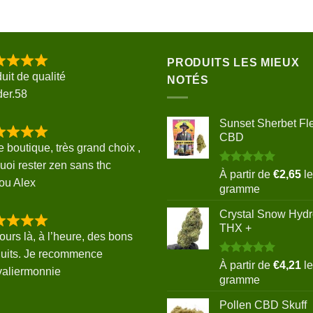
PRODUITS LES MIEUX
uit de qualité
NOTÉS
der.58
Sunset Sherbet Fl
CBD
e boutique, très grand choix ,
uoi rester zen sans thc
Note
5.00
À partir de
€
2,65
le
ou Alex
sur 5
gramme
Crystal Snow Hyd
THX +
ours là, à l’heure, des bons
uits. Je recommence
Note
5.00
À partir de
€
4,21
le
valiermonnie
sur 5
gramme
Pollen CBD Skuff