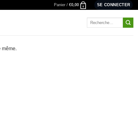
Panier /
€
0,00
SE CONNECTER
0
Recherche
pour :
le même.