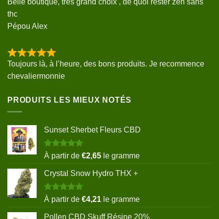
Belle boutique, très grand choix , de quoi rester zen sans
thc
Pépou Alex
Toujours là, à l’heure, des bons produits. Je recommence
chevaliermonnie
PRODUITS LES MIEUX NOTÉS
Sunset Sherbet Fleurs CBD
Note
5.00
À partir de
€
2,65
le gramme
sur 5
Crystal Snow Hydro THX +
Note
5.00
À partir de
€
4,21
le gramme
sur 5
Pollen CBD Skuff Résine 20%