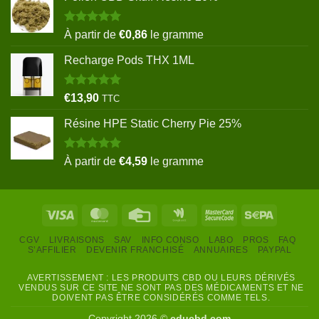
Note
5.00
À partir de
€
0,86
le gramme
sur 5
Recharge Pods THX 1ML
Note
5.00
€
13,90
TTC
sur 5
Résine HPE Static Cherry Pie 25%
Note
5.00
À partir de
€
4,59
le gramme
sur 5
Visa
MasterCard
Credit
Google
MasterCard
Sepa
Card
Wallet
2
CGV
LIVRAISONS
SAV
INFO CONSO
LABO
PROS
FAQ
S’AFFILIER
DEVENIR FRANCHISÉ
ANNUAIRES
PAYPAL
AVERTISSEMENT : LES PRODUITS CBD OU LEURS DÉRIVÉS
VENDUS SUR CE SITE NE SONT PAS DES MÉDICAMENTS ET NE
DOIVENT PAS ÊTRE CONSIDÉRÉS COMME TELS.
Copyright 2026 ©
cducbd.com