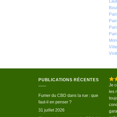
Laur
Bou
Par
Pari
Par
Par
Mont
Vill
Vinti
PUBLICATIONS RÉCENTES
Je 
les 
Fumer du CBD dans la rue : que
touj
faut-il en penser ?
cond
31 juillet 2026
gara