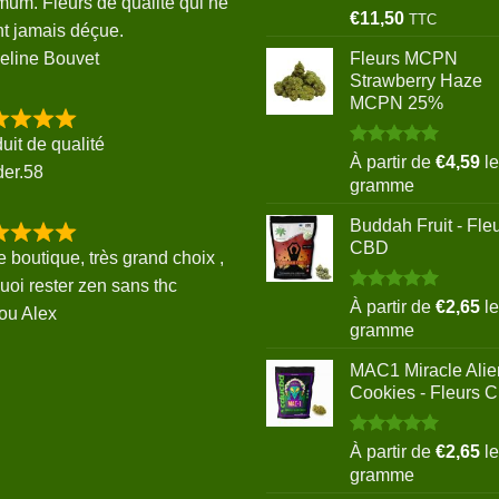
mum. Fleurs de qualité qui ne
Note
5.00
€
11,50
TTC
t jamais déçue.
sur 5
eline Bouvet
Fleurs MCPN
Strawberry Haze
MCPN 25%
uit de qualité
Note
5.00
À partir de
€
4,59
le
der.58
sur 5
gramme
Buddah Fruit - Fle
CBD
e boutique, très grand choix ,
uoi rester zen sans thc
Note
5.00
À partir de
€
2,65
le
ou Alex
sur 5
gramme
MAC1 Miracle Alie
Cookies - Fleurs 
Note
5.00
À partir de
€
2,65
le
sur 5
gramme