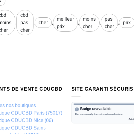
D
cbd
cbd
meilleur
moins
pas
moins
,
pas
,
cher
,
,
,
,
prix
prix
cher
cher
cher
cher
INTS DE VENTE CDUCBD
SITE GARANTI SÉCURIS
es nos boutiques
tique CDUCBD Paris (75017)
tique CDUCBD Nice (06)
tique CDUCBD Saint-