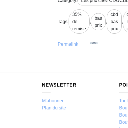
Category:
Les prix chez CDUCB
35%
cbd
bas
Tags:
de
,
,
bas
,
prix
remise
prix
Permalink
NEWSLETTER
PO
M'abonner
Tout
Plan du site
Bou
Bou
Bou