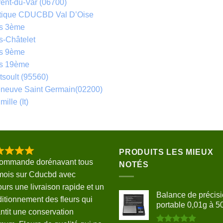
ent-du-Var (06700)
tique CDUCBD Val D’Oise
is 3ème
s-Châtelet
is 9ème
is 19ème
soult (95560)
eneuve Saint Germain(02200)
mille (It)
PRODUITS LES MIEUX
commande dorénavant tous
NOTÉS
mois sur Cducbd avec
ours une livraison rapide et un
Balance de précis
itionnement des fleurs qui
portable 0,01g à 5
ntit une conservation