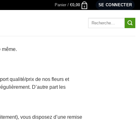
Panier /
€
0,00
SE CONNECTER
0
Recherche
pour :
le même.
ort qualité/prix de nos fleurs et
égulièrement. D’autre part les
itement), vous disposez d’une remise