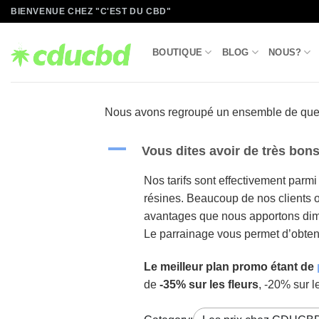
Passer
BIENVENUE CHEZ "C'EST DU CBD"
au
contenu
BOUTIQUE
BLOG
NOUS?
Nous avons regroupé un ensemble de quest
A
Vous dites avoir de très bon
Nos tarifs sont effectivement parmi 
résines. Beaucoup de nos clients o
avantages que nous apportons dimi
Le parrainage vous permet d’obten
Le meilleur plan promo étant de
de
-35% sur les fleurs
, -20% sur l