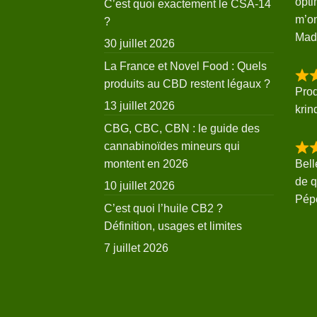
opti
C’est quoi exactement le CSA-14
m’on
?
Mad
30 juillet 2026
La France et Novel Food : Quels
produits au CBD restent légaux ?
Prod
13 juillet 2026
krin
CBG, CBC, CBN : le guide des
cannabinoïdes mineurs qui
Bell
montent en 2026
de q
10 juillet 2026
Pép
C’est quoi l’huile CB2 ?
Définition, usages et limites
7 juillet 2026