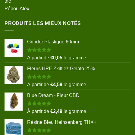
thc
Pépou Alex
PRODUITS LES MIEUX NOTÉS
Grinder Plastique 60mm
Note
5.00
À partir de
€
0,05
le gramme
sur 5
Fleurs HPE Zkittlez Gelato 25%
Note
5.00
À partir de
€
4,59
le gramme
sur 5
Blue Dream - Fleur CBD
Note
5.00
À partir de
€
2,49
le gramme
sur 5
Résine Bleu Heinsenberg THX+