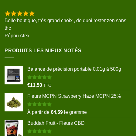
Belle boutique, très grand choix , de quoi rester zen sans
thc
Pépou Alex
PRODUITS LES MIEUX NOTÉS
Balance de précision portable 0,01g à 500g
Note
5.00
€
11,50
TTC
sur 5
Fleurs MCPN Strawberry Haze MCPN 25%
Note
5.00
À partir de
€
4,59
le gramme
sur 5
Buddah Fruit - Fleurs CBD