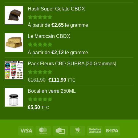
sur 5
Hash Super Gelato CBDX
Note
5.00
À partir de
€
2,65
le gramme
sur 5
Le Marocain CBDX
Note
5.00
À partir de
€
2,12
le gramme
sur 5
Pack Fleurs CBD SUPRA [30 Grammes]
Note
5.00
Le
Le
€
161,90
€
111,90
TTC
sur 5
prix
prix
Bocal en verre 250ML
initial
actuel
était :
est :
€161,90.
€111,90.
Note
5.00
€
5,50
TTC
sur 5
Visa
MasterCard
Credit
Google
MasterCard
Sepa
Card
Wallet
2