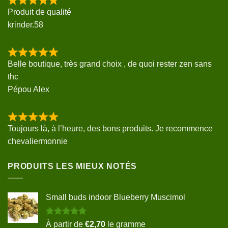
Produit de qualité
krinder.58
Belle boutique, très grand choix , de quoi rester zen sans
thc
Pépou Alex
Toujours là, à l’heure, des bons produits. Je recommence
chevaliermonnie
PRODUITS LES MIEUX NOTÉS
Small buds indoor Blueberry Muscimol
Note
5.00
À partir de
€
2,70
le gramme