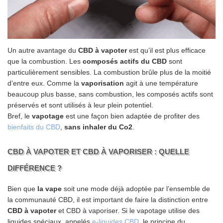
Un autre avantage du
CBD à vapoter
est qu’il est plus efficace
que la combustion. Les
composés actifs du CBD
sont
particulièrement sensibles. La combustion brûle plus de la moitié
d’entre eux. Comme la
vaporisation
agit à une température
beaucoup plus basse, sans combustion, les composés actifs sont
préservés et sont utilisés à leur plein potentiel.
Bref, le
vapotage
est une façon bien adaptée de profiter des
bienfaits du CBD
,
sans inhaler du Co2
.
CBD À VAPOTER ET CBD À VAPORISER : QUELLE
DIFFÉRENCE ?
Bien que
la vape
soit une mode déjà adoptée par l’ensemble de
la communauté CBD, il est important de faire la distinction entre
CBD à vapoter
et CBD à vaporiser. Si le vapotage utilise des
liquides spéciaux, appelés
e-liquides CBD
, le principe du