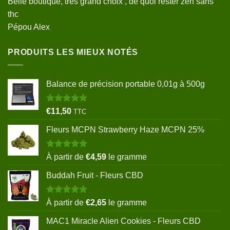
Belle boutique, très grand choix , de quoi rester zen sans
thc
Pépou Alex
PRODUITS LES MIEUX NOTÉS
Balance de précision portable 0,01g à 500g
Note
5.00
€
11,50
TTC
sur 5
Fleurs MCPN Strawberry Haze MCPN 25%
Note
5.00
À partir de
€
4,59
le gramme
sur 5
Buddah Fruit - Fleurs CBD
Note
5.00
À partir de
€
2,65
le gramme
sur 5
MAC1 Miracle Alien Cookies - Fleurs CBD