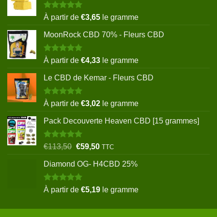
Note
5.00
À partir de
€
3,65
le gramme
sur 5
MoonRock CBD 70% - Fleurs CBD
Note
5.00
À partir de
€
4,33
le gramme
sur 5
Le CBD de Kemar - Fleurs CBD
Note
5.00
À partir de
€
3,02
le gramme
sur 5
Pack Decouverte Heaven CBD [15 grammes]
Note
5.00
Le
Le
€
113,50
€
59,50
TTC
sur 5
prix
prix
Diamond OG- H4CBD 25%
initial
actuel
était :
est :
€113,50.
€59,50.
Note
5.00
À partir de
€
5,19
le gramme
sur 5