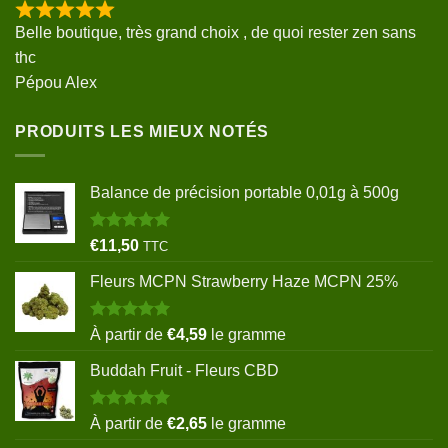
Belle boutique, très grand choix , de quoi rester zen sans
thc
Pépou Alex
PRODUITS LES MIEUX NOTÉS
Balance de précision portable 0,01g à 500g
Note
5.00
€
11,50
TTC
sur 5
Fleurs MCPN Strawberry Haze MCPN 25%
Note
5.00
À partir de
€
4,59
le gramme
sur 5
Buddah Fruit - Fleurs CBD
Note
5.00
À partir de
€
2,65
le gramme
sur 5