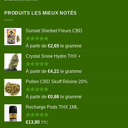
PRODUITS LES MIEUX NOTÉS
Sunset Sherbet Fleurs CBD
Note
5.00
À partir de
€
2,65
le gramme
sur 5
Crystal Snow Hydro THX +
Note
5.00
À partir de
€
4,21
le gramme
sur 5
Pollen CBD Skuff Résine 20%
Note
5.00
À partir de
€
0,86
le gramme
sur 5
Recharge Pods THX 1ML
Note
5.00
€
13,90
TTC
sur 5