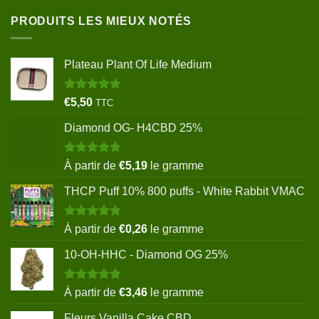
PRODUITS LES MIEUX NOTÉS
Plateau Plant Of Life Medium
Note
5.00
€
5,50
TTC
sur 5
Diamond OG- H4CBD 25%
Note
5.00
À partir de
€
5,19
le gramme
sur 5
THCP Puff 10% 800 puffs - White Rabbit VMAC
Note
5.00
À partir de
€
0,26
le gramme
sur 5
10-OH-HHC - Diamond OG 25%
Note
5.00
À partir de
€
3,46
le gramme
sur 5
Fleurs Vanilla Cake CBD