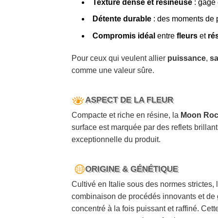
Texture dense et résineuse
: gage 
Détente durable
: des moments de p
Compromis idéal
entre
fleurs
et
ré
Pour ceux qui veulent allier
puissance
,
s
comme une valeur sûre.
ASPECT DE LA FLEUR
Compacte et riche en résine, la
Moon Ro
surface est marquée par des reflets brillan
exceptionnelle du produit.
ORIGINE & GÉNÉTIQUE
Cultivé en Italie sous des normes strictes, 
combinaison de procédés innovants et de
concentré à la fois puissant et raffiné. Cett