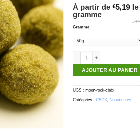
Noté
1
À partir de
5,19
le
€
2
gramme
sur
5
EFF
basé
Gramme
sur
notation
client
quantité de Moon Rock CBDX
AJOUTER AU PANIER
UGS :
moon-rock-cbdx
Catégories :
CBDX
,
Nouveautés