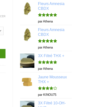
Fleurs Amnesia
CBDX
ACER
Note
5
sur
par Athena
5
Fleurs Amnesia
CBDX
Note
5
sur
par Athena
5
3X Filtré THX +
Note
5
sur
par Athena
5
Jaune Mousseux
THX +
Note
4
par KINOU75
sur 5
3X Filtré 10-OH-