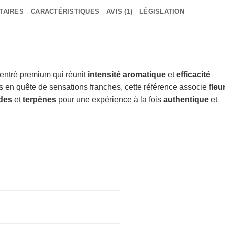
TAIRES
CARACTÉRISTIQUES
AVIS (1)
LÉGISLATION
centré premium qui réunit
intensité aromatique
et
efficacité
 en quête de sensations franches, cette référence associe
fleu
ïdes
et
terpènes
pour une expérience à la fois
authentique
et