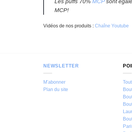
Les puffs 70%
MCP
sont égale
MCP!
Vidéos de nos produits :
Chaîne Youtube
NEWSLETTER
PO
M'abonner
Tout
Plan du site
Bou
Bou
Bou
Laur
Bou
Par