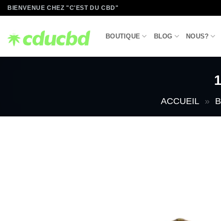
Passer
BIENVENUE CHEZ "C'EST DU CBD"
au
contenu
BOUTIQUE
BLOG
NOUS?
1
ACCUEIL
»
B