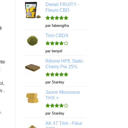
Diesel FRUITY -
Fleurs CBD
Note
5
sur
par fabiengifra
O
5
Trim CBDX
Note
4
par benjoil
sur 5
Résine HPE Static
tte
Cherry Pie 25%
t
Note
5
sur
par Stanley
l,
5
s .
Jaune Mousseux
THX +
.
Note
4
par Stanley
sur 5
AK 47 Trim - Fleur