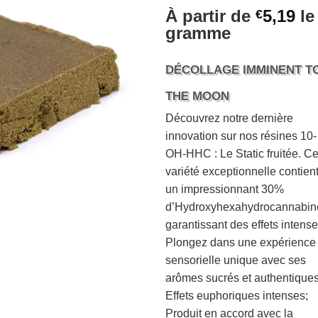
Noté
13
4.77
À partir de
5,19
le
€
sur 5 basé
gramme
sur
notations
client
DÉCOLLAGE IMMINENT T
THE MOON
Découvrez notre dernière
innovation sur nos résines 10-
OH-HHC : Le Static fruitée. Ce
variété exceptionnelle contien
un impressionnant 30%
d’Hydroxyhexahydrocannabino
garantissant des effets intense
Plongez dans une expérience
sensorielle unique avec ses
arômes sucrés et authentiques
Effets euphoriques intenses;
Produit en accord avec la