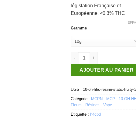
législation Française et
Européenne. <0.3% THC
EFF
Gramme
quantité de 10-OH-HHC Résine S
AJOUTER AU PANIER
UGS :
10-oh-hhc-resine-static-fruity-
Catégorie :
MCPN - MCP - 10-OH-H
Fleurs - Résines - Vape
Étiquette :
h4cbd