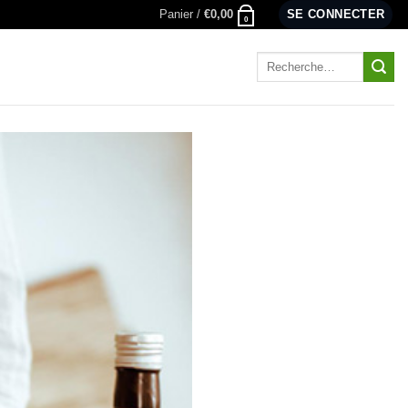
Panier /
€
0,00
SE CONNECTER
0
Recherche
pour :