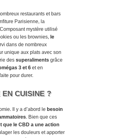
nombreux restaurants et bars
nfiture Parisienne, la
. Composant mystère utilisé
cookies ou les brownies,
le
servi dans de nombreux
r unique aux plats avec son
orie des
superaliments
grâce
omégas 3 et 6
et en
faite pour durer.
 EN CUISINE ?
mie. Il y a d’abord le
besoin
flammatoires
. Bien que ces
t que le CBD a une action
ulager les douleurs et apporter