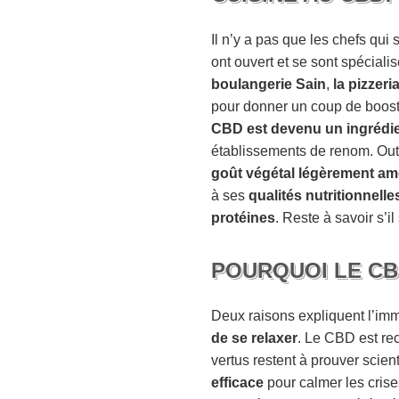
Il n’y a pas que les chefs qu
ont ouvert et se sont spéciali
boulangerie Sain
,
la pizzer
pour donner un coup de boost à
CBD est devenu un ingrédi
établissements de renom. Ou
goût végétal légèrement am
à ses
qualités nutritionnelle
protéines
. Reste à savoir s’i
POURQUOI LE CBD
Deux raisons expliquent l’imm
de se relaxer
. Le CBD est re
vertus restent à prouver scien
efficace
pour calmer les crise