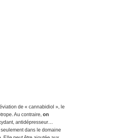
réviation de « cannabidiol », le
trope. Au contraire,
on
ioxydant, antidépresseur…
as seulement dans le domaine
. Elle peut être ajoutée aux