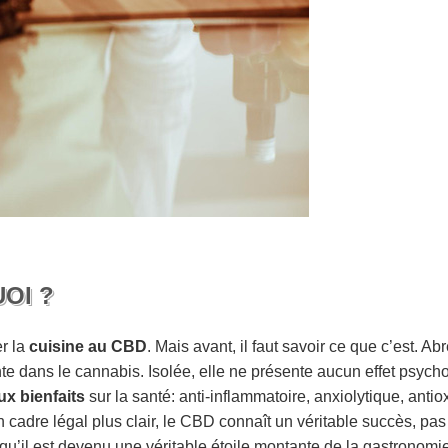
UOI ?
r la
cuisine au CBD
. Mais avant, il faut savoir ce que c’est. Ab
 dans le cannabis. Isolée, elle ne présente aucun effet psycho
x bienfaits
sur la santé: anti-inflammatoire, anxiolytique, ant
n cadre légal plus clair, le CBD connaît un véritable succès, p
t qu’il est devenu une véritable étoile montante de la gastronomie