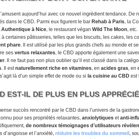
i s’amusent aujourd’hui avec ce nouvel ingrédient tendance. De 
sés dans le CBD. Parmi eux figurent le bar
Rehab à Paris
, la Co
ia Authentique à Nice
, le restaurant végan
Wild The Moon
, etc
 certaines pâtisseries, telles que les biscuits, les cakes, les 
ent phare
. Il est utilisé par les plus grands chefs au monde et 
tre ses
vertus relaxantes
, le CBD apporte également une saveu
er
. Il ne faut pas non plus oublier qu’il est classé dans la catég
s
. Il est
naturellement riche en vitamines
, en
acides gras
, en
l s’agit là d’un simple effet de mode ou si
la cuisine au CBD
est 
 EST-IL DE PLUS EN PLUS APPRÉCIÉ
ense succès rencontré par le CBD dans l’univers de la gastrono
connu pour ses propriétés relaxantes,
anxiolytiques
et
anti-in
tifiquement,
de nombreux témoignages d’utilisateurs révèlen
s d’angoisse et l’anxiété,
réduire les troubles du sommeil
, so