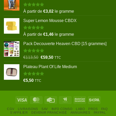
Note
5.00
À partir de
€
3,02
le gramme
sur 5
Super Lemon Mousse CBDX
Note
5.00
À partir de
€
1,46
le gramme
sur 5
Pack Decouverte Heaven CBD [15 grammes]
Note
5.00
Le
Le
€
113,50
€
59,50
TTC
sur 5
prix
prix
Plateau Plant Of Life Medium
initial
actuel
était :
est :
€113,50.
€59,50.
Note
5.00
€
5,50
TTC
sur 5
Visa
MasterCard
Credit
Google
MasterCard
Sepa
Card
Wallet
2
CGV
LIVRAISONS
SAV
INFO CONSO
LABO
PROS
FAQ
S’AFFILIER
DEVENIR FRANCHISÉ
ANNUAIRES
PAYPAL