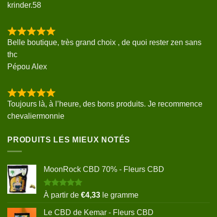
krinder.58
Belle boutique, très grand choix , de quoi rester zen sans
thc
Pépou Alex
Toujours là, à l’heure, des bons produits. Je recommence
chevaliermonnie
PRODUITS LES MIEUX NOTÉS
MoonRock CBD 70% - Fleurs CBD
Note
5.00
À partir de
€
4,33
le gramme
sur 5
Le CBD de Kemar - Fleurs CBD