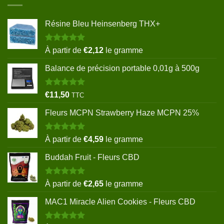
Résine Bleu Heinsenberg THX+
Note
5.00
À partir de
€
2,12
le gramme
sur 5
Balance de précision portable 0,01g à 500g
Note
5.00
€
11,50
TTC
sur 5
Fleurs MCPN Strawberry Haze MCPN 25%
Note
5.00
À partir de
€
4,59
le gramme
sur 5
Buddah Fruit - Fleurs CBD
Note
5.00
À partir de
€
2,65
le gramme
sur 5
MAC1 Miracle Alien Cookies - Fleurs CBD