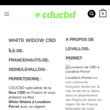
Passer
au
0
contenu
A PROPOS DE
WHITE WIDOW CBD
LEVALLOIS-
ÎLE-DE-
PERRET
FRANCE/HAUTS-DE-
SEINE/LEVALLOIS-
Levallois-Perret
est
PERRET(92300) :
une commune
française située sur la
CDUCBD spécialiste de la
rive droite de la Seine,
fleur CBD
en France et vous
dans le département
propose sa fleur
des Hauts-de-Seine en
White Widow à Levallois-
région Île-de-France,
Perret
avec un rapport
limitrophe du nord-