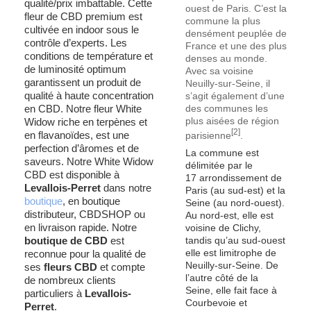
qualité/prix imbattable. Cette
ouest de Paris. C’est la
fleur de CBD premium est
commune la plus
cultivée en indoor sous le
densément peuplée de
contrôle d’experts. Les
France et une des plus
conditions de température et
denses au monde.
de luminosité optimum
Avec sa voisine
garantissent un produit de
Neuilly-sur-Seine, il
qualité à haute concentration
s’agit également d’une
en CBD. Notre fleur White
des communes les
plus aisées de région
Widow riche en terpènes et
[
2
]
en flavanoïdes, est une
parisienne
.
perfection d’âromes et de
La commune est
saveurs. Notre White Widow
délimitée par le
CBD est disponible à
17
arrondissement de
Levallois-Perret
dans notre
Paris (au sud-est) et la
boutique
, en boutique
Seine (au nord-ouest).
distributeur, CBDSHOP ou
Au nord-est, elle est
en livraison rapide. Notre
voisine de Clichy,
boutique de CBD
est
tandis qu’au sud-ouest
elle est limitrophe de
reconnue pour la qualité de
Neuilly-sur-Seine. De
ses
fleurs CBD
et compte
l’autre côté de la
de nombreux clients
Seine, elle fait face à
particuliers à
Levallois-
Courbevoie et
Perret
.