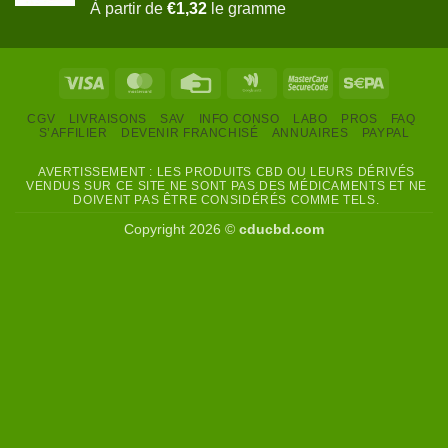
Note
5.00
À partir de
€
1,32
le gramme
sur 5
Visa
MasterCard
Credit
Google
MasterCard
Sepa
Card
Wallet
2
CGV
LIVRAISONS
SAV
INFO CONSO
LABO
PROS
FAQ
S’AFFILIER
DEVENIR FRANCHISÉ
ANNUAIRES
PAYPAL
AVERTISSEMENT : LES PRODUITS CBD OU LEURS DÉRIVÉS
VENDUS SUR CE SITE NE SONT PAS DES MÉDICAMENTS ET NE
DOIVENT PAS ÊTRE CONSIDÉRÉS COMME TELS.
Copyright 2026 ©
cducbd.com