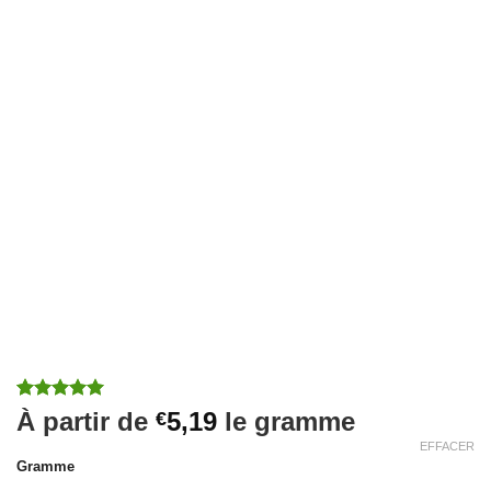
Noté
1
5
sur
À partir de
5,19
le gramme
€
5 basé sur
EFFACER
notation
client
Gramme