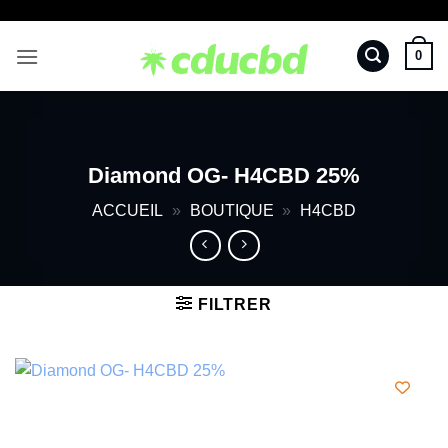
Passer
au
0
contenu
Diamond OG- H4CBD 25%
ACCUEIL
»
BOUTIQUE
»
H4CBD
FILTRER