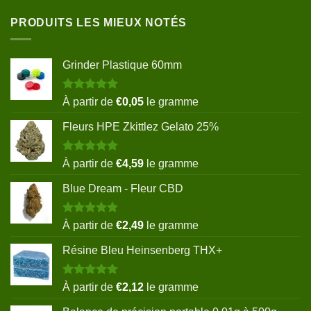
PRODUITS LES MIEUX NOTÉS
Grinder Plastique 60mm
Note
5.00
À partir de
€
0,05
le gramme
sur 5
Fleurs HPE Zkittlez Gelato 25%
Note
5.00
À partir de
€
4,59
le gramme
sur 5
Blue Dream - Fleur CBD
Note
5.00
À partir de
€
2,49
le gramme
sur 5
Résine Bleu Heinsenberg THX+
Note
5.00
À partir de
€
2,12
le gramme
sur 5