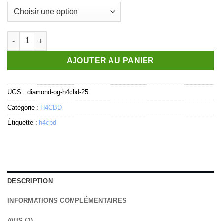
quantité de Diamond OG- H4CBD 25%
AJOUTER AU PANIER
UGS :
diamond-og-h4cbd-25
Catégorie :
H4CBD
Étiquette :
h4cbd
DESCRIPTION
INFORMATIONS COMPLÉMENTAIRES
AVIS (1)