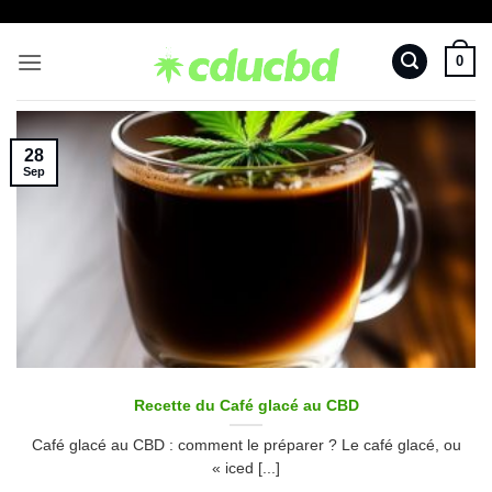
Passer
au
0
contenu
28
Sep
Recette du Café glacé au CBD
Café glacé au CBD : comment le préparer ? Le café glacé, ou
« iced [...]