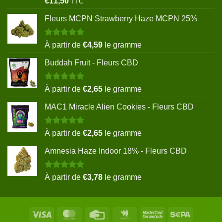
€
11,50
TTC
sur 5
Fleurs MCPN Strawberry Haze MCPN 25%
Note
5.00
À partir de
€
4,59
le gramme
sur 5
Buddah Fruit - Fleurs CBD
Note
5.00
À partir de
€
2,65
le gramme
sur 5
MAC1 Miracle Alien Cookies - Fleurs CBD
Note
5.00
À partir de
€
2,65
le gramme
sur 5
Amnesia Haze Indoor 18% - Fleurs CBD
Note
5.00
À partir de
€
3,78
le gramme
sur 5
Visa
MasterCard
Credit
Google
MasterCard
Sepa