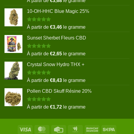
À partir de
€
3,68
le gramme
sur 5
10-OH-HHC Blue Magic 25%
Note
5.00
À partir de
€
3,46
le gramme
sur 5
Sunset Sherbet Fleurs CBD
Note
5.00
À partir de
€
2,65
le gramme
sur 5
Crystal Snow Hydro THX +
Note
5.00
À partir de
€
8,43
le gramme
sur 5
Pollen CBD Skuff Résine 20%
Note
5.00
À partir de
€
1,72
le gramme
sur 5
Visa
MasterCard
Credit
Google
MasterCard
Sepa