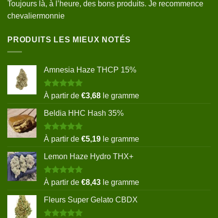
Toujours là, à l’heure, des bons produits. Je recommence
chevaliermonnie
PRODUITS LES MIEUX NOTÉS
Amnesia Haze THCP 15%
Note
5.00
À partir de
€
3,68
le gramme
sur 5
Beldia HHC Hash 35%
Note
5.00
À partir de
€
5,19
le gramme
sur 5
Lemon Haze Hydro THX+
Note
5.00
À partir de
€
8,43
le gramme
sur 5
Fleurs Super Gelato CBDX