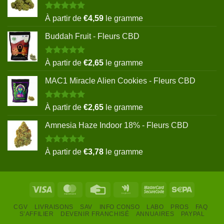
Note
5.00
À partir de
€
4,59
le gramme
sur 5
Buddah Fruit - Fleurs CBD
Note
5.00
À partir de
€
2,65
le gramme
sur 5
MAC1 Miracle Alien Cookies - Fleurs CBD
Note
5.00
À partir de
€
2,65
le gramme
sur 5
Amnesia Haze Indoor 18% - Fleurs CBD
Note
5.00
À partir de
€
3,78
le gramme
sur 5
Visa
MasterCard
Credit
Google
MasterCard
Sepa
Card
Wallet
2
CGV
LIVRAISONS
SAV
INFO CONSO
LABO
PROS
FAQ
S’AFFILIER
DEVENIR FRANCHISÉ
ANNUAIRES
PAYPAL