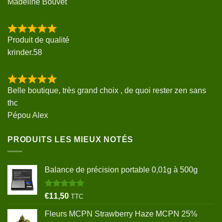
Madeline Bouvet
Produit de qualité
krinder.58
Belle boutique, très grand choix , de quoi rester zen sans
thc
Pépou Alex
PRODUITS LES MIEUX NOTÉS
Balance de précision portable 0,01g à 500g
Note
5.00
€
11,50
TTC
sur 5
Fleurs MCPN Strawberry Haze MCPN 25%