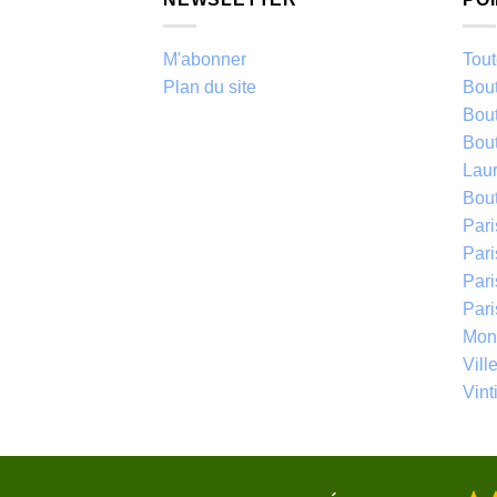
M'abonner
Tout
Plan du site
Bou
Bou
Bou
Laur
Bou
Par
Pari
Par
Par
Mont
Vill
Vinti