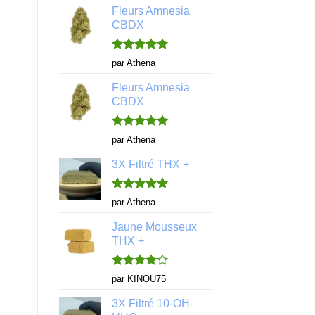
Fleurs Amnesia
CBDX
Note
5
sur
par Athena
5
Fleurs Amnesia
CBDX
Note
5
sur
par Athena
5
3X Filtré THX +
Note
5
sur
par Athena
5
Jaune Mousseux
THX +
Note
4
par KINOU75
sur 5
3X Filtré 10-OH-