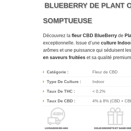
BLUEBERRY DE PLANT O
SOMPTUEUSE
Découvrez la
fleur CBD BlueBerry
de
Pla
exceptionnelle. Issue d’une
culture Indoo
arômes et une puissance qui séduisent le
en saveurs fruitées
et sa qualité premium
Catégorie :
Fleur de CBD
Type De Culture :
Indoor
Taux De THC :
< 0,2%
Taux De CBD :
4% à 8% (CBD + CB