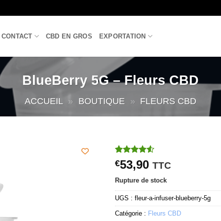
CONTACT
CBD EN GROS
EXPORTATION
BlueBerry 5G – Fleurs CBD
ACCUEIL
»
BOUTIQUE
»
FLEURS CBD
Noté
2
4.5
53,90
€
TTC
sur 5 basé
sur
Rupture de stock
notations
client
UGS :
fleur-a-infuser-blueberry-5g
Catégorie :
Fleurs CBD