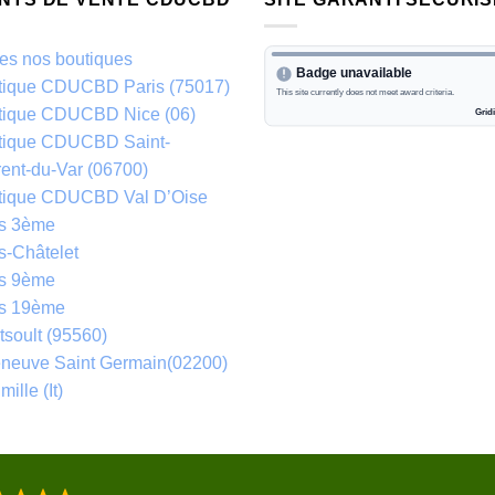
es nos boutiques
tique CDUCBD Paris (75017)
tique CDUCBD Nice (06)
tique CDUCBD Saint-
ent-du-Var (06700)
tique CDUCBD Val D’Oise
is 3ème
s-Châtelet
is 9ème
is 19ème
soult (95560)
eneuve Saint Germain(02200)
mille (It)