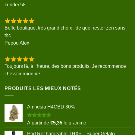
krinder.58
Belle boutique, très grand choix , de quoi rester zen sans
thc
Pépou Alex
Toujours là, à l’heure, des bons produits. Je recommence
chevaliermonnie
PRODUITS LES MIEUX NOTÉS
Amnesia H4CBD 30%
Note
5.00
À partir de
€
5,35
le gramme
sur 5
Pod Rechargeable THX+ – Super Gelato