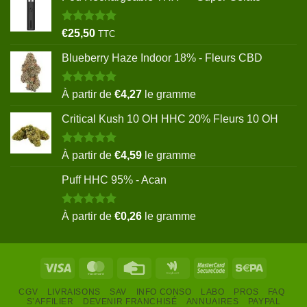
Note
5.00
€
25,50
TTC
sur 5
Blueberry Haze Indoor 18% - Fleurs CBD
Note
5.00
À partir de
€
4,27
le gramme
sur 5
Critical Kush 10 OH HHC 20% Fleurs 10 OH
Note
5.00
À partir de
€
4,59
le gramme
sur 5
Puff HHC 95% - Acan
Note
5.00
À partir de
€
0,26
le gramme
sur 5
Visa
MasterCard
Credit
Google
MasterCard
Sepa
Card
Wallet
2
CGV
LIVRAISONS
SAV
INFO CONSO
LABO
PROS
FAQ
S’AFFILIER
DEVENIR FRANCHISÉ
ANNUAIRES
PAYPAL