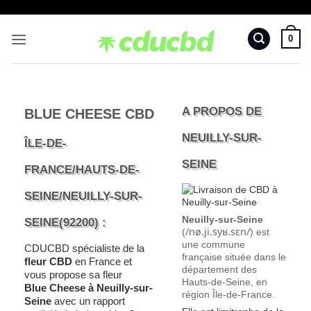
Passer
au
0
contenu
A PROPOS DE
BLUE CHEESE CBD
NEUILLY-SUR-
ÎLE-DE-
SEINE
FRANCE/HAUTS-DE-
SEINE/NEUILLY-SUR-
Neuilly-sur-Seine
SEINE(92200) :
/
n
ø
.
j
i
.
s
y
ʁ
.
s
ɛ
n
/
(
) est
une commune
CDUCBD spécialiste de la
française située dans le
fleur CBD
en France et
département des
vous propose sa fleur
Hauts-de-Seine, en
Blue Cheese à Neuilly-sur-
région Île-de-France.
Seine
avec un rapport