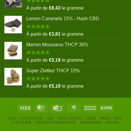
Note
5.00
À partir de
€
8,43
le gramme
sur 5
Lemon Caramelo 15% - Hash CBD
Note
5.00
À partir de
€
3,81
le gramme
sur 5
Marron Mousseux THCP 30%
Note
5.00
À partir de
€
5,19
le gramme
sur 5
Super Zkittlez THCP 15%
Note
5.00
À partir de
€
5,19
le gramme
sur 5
Visa
MasterCard
Credit
Google
MasterCard
Sepa
Card
Wallet
2
CGV
LIVRAISONS
SAV
INFO CONSO
LABO
PROS
FAQ
S’AFFILIER
DEVENIR FRANCHISÉ
ANNUAIRES
PAYPAL