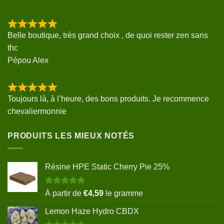
Belle boutique, très grand choix , de quoi rester zen sans
thc
Pépou Alex
Toujours là, à l’heure, des bons produits. Je recommence
chevaliermonnie
PRODUITS LES MIEUX NOTÉS
Résine HPE Static Cherry Pie 25%
Note
5.00
À partir de
€
4,59
le gramme
sur 5
Lemon Haze Hydro CBDX