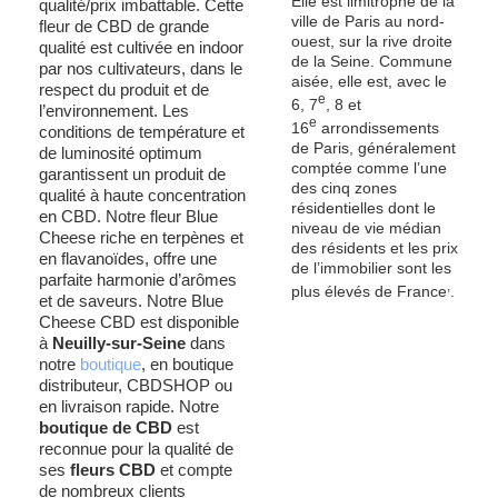
Elle est limitrophe de la
qualité/prix imbattable. Cette
ville de Paris au nord-
fleur de CBD de grande
ouest, sur la rive droite
qualité est cultivée en indoor
de la Seine. Commune
par nos cultivateurs, dans le
aisée, elle est, avec le
respect du produit et de
e
6
,
7
,
8
et
l’environnement. Les
e
16
arrondissements
conditions de température et
de Paris, généralement
de luminosité optimum
comptée comme l’une
garantissent un produit de
des cinq zones
qualité à haute concentration
résidentielles dont le
en CBD. Notre fleur Blue
niveau de vie médian
Cheese riche en terpènes et
des résidents et les prix
en flavanoïdes, offre une
de l’immobilier sont les
parfaite harmonie d’arômes
,
plus élevés de France
.
et de saveurs. Notre Blue
Cheese CBD est disponible
à
Neuilly-sur-Seine
dans
notre
boutique
, en boutique
distributeur, CBDSHOP ou
en livraison rapide. Notre
boutique de CBD
est
reconnue pour la qualité de
ses
fleurs CBD
et compte
de nombreux clients