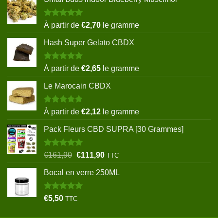
Note
5.00
À partir de
€
2,70
le gramme
sur 5
Hash Super Gelato CBDX
Note
5.00
À partir de
€
2,65
le gramme
sur 5
Le Marocain CBDX
Note
5.00
À partir de
€
2,12
le gramme
sur 5
Pack Fleurs CBD SUPRA [30 Grammes]
Note
5.00
Le
Le
€
161,90
€
111,90
TTC
sur 5
prix
prix
Bocal en verre 250ML
initial
actuel
était :
est :
€161,90.
€111,90.
Note
5.00
€
5,50
TTC
sur 5