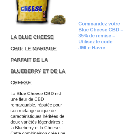
Commandez votre
Blue Cheese CBD –
35% de remise –
LA BLUE CHEESE
Utilisez le code
JMLe Havre
CBD: LE MARIAGE
PARFAIT DE LA
BLUEBERRY ET DE LA
CHEESE
La
Blue Cheese CBD
est
une fleur de CBD
remarquable, réputée pour
son mélange unique de
caractéristiques héritées de
deux variétés légendaires :
la Blueberry et la Cheese.
Cette combinaison crée une