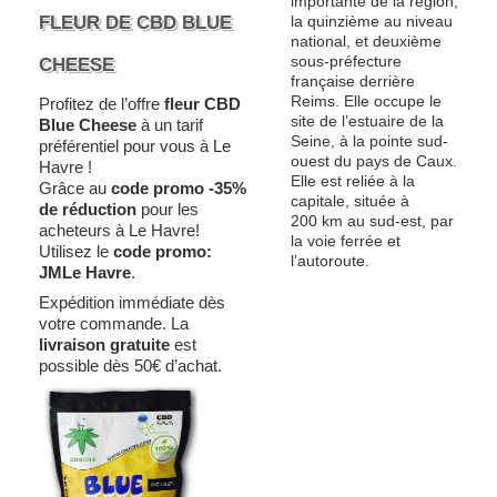
importante de la région,
FLEUR DE CBD BLUE
la quinzième au niveau
national, et deuxième
sous-préfecture
CHEESE
française derrière
Reims. Elle occupe le
Profitez de l’offre
fleur CBD
site de l’estuaire de la
Blue Cheese
à un tarif
Seine, à la pointe sud-
préférentiel pour vous à Le
ouest du pays de Caux.
Havre !
Elle est reliée à la
Grâce au
code promo -35%
capitale, située à
de réduction
pour les
200
km
au sud-est, par
acheteurs à Le Havre!
la voie ferrée et
Utilisez le
code promo:
l’autoroute.
JMLe Havre
.
Expédition immédiate dès
votre commande. La
livraison gratuite
est
possible dès 50€ d’achat.