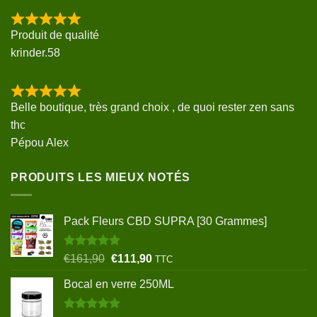
Produit de qualité
krinder.58
Belle boutique, très grand choix , de quoi rester zen sans
thc
Pépou Alex
PRODUITS LES MIEUX NOTÉS
Pack Fleurs CBD SUPRA [30 Grammes]
Note
5.00
Le
Le
€
161,90
€
111,90
TTC
sur 5
prix
prix
Bocal en verre 250ML
initial
actuel
était :
est :