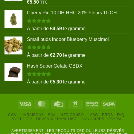
€161,90.
€111,90.
Note
5.00
€
5,50
TTC
sur 5
Cherry Pie 10 OH HHC 20% Fleurs 10 OH
Note
5.00
À partir de
€
4,59
le gramme
sur 5
Small buds indoor Blueberry Muscimol
Note
5.00
À partir de
€
2,70
le gramme
sur 5
Hash Super Gelato CBDX
Note
5.00
À partir de
€
5,30
le gramme
sur 5
Visa
MasterCard
Credit
Google
MasterCard
Sepa
Card
Wallet
2
CGV
LIVRAISONS
SAV
INFO CONSO
LABO
PROS
FAQ
S’AFFILIER
DEVENIR FRANCHISÉ
ANNUAIRES
PAYPAL
AVERTISSEMENT : LES PRODUITS CBD OU LEURS DÉRIVÉS