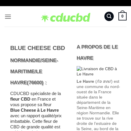
Passer
au
0
contenu
A PROPOS DE LE
BLUE CHEESE CBD
HAVRE
NORMANDIE/SEINE-
MARITIME/LE
/
l
ə
a
v
ʁ
/
Le Havre
(
) est
HAVRE(76600) :
une commune du nord-
ouest de la France
CDUCBD spécialiste de la
située dans le
fleur CBD
en France et
département de la
vous propose sa fleur
Seine-Maritime en
Blue Cheese à Le Havre
région Normandie. Elle
avec un rapport qualité/prix
se trouve sur la rive
imbattable. Cette fleur de
droite de l’estuaire de
CBD de grande qualité est
la Seine, au bord de la