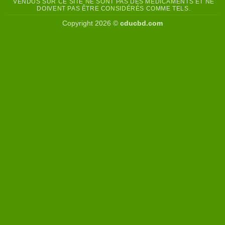
VENDUS SUR CE SITE NE SONT PAS DES MÉDICAMENTS ET NE
DOIVENT PAS ÊTRE CONSIDÉRÉS COMME TELS.
Copyright 2026 ©
cducbd.com