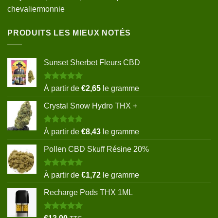
chevaliermonnie
PRODUITS LES MIEUX NOTÉS
Sunset Sherbet Fleurs CBD
Note
5.00
À partir de
€
2,65
le gramme
sur 5
Crystal Snow Hydro THX +
Note
5.00
À partir de
€
8,43
le gramme
sur 5
Pollen CBD Skuff Résine 20%
Note
5.00
À partir de
€
1,72
le gramme
sur 5
Recharge Pods THX 1ML
Note
5.00