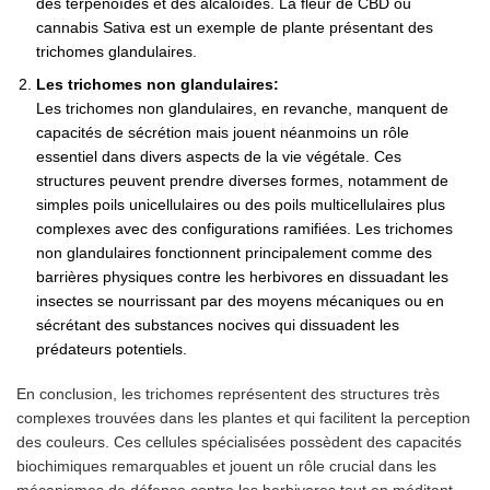
des terpénoïdes et des alcaloïdes. La fleur de CBD ou
cannabis Sativa est un exemple de plante présentant des
trichomes glandulaires.
Les trichomes non glandulaires:
Les trichomes non glandulaires, en revanche, manquent de
capacités de sécrétion mais jouent néanmoins un rôle
essentiel dans divers aspects de la vie végétale. Ces
structures peuvent prendre diverses formes, notamment de
simples poils unicellulaires ou des poils multicellulaires plus
complexes avec des configurations ramifiées. Les trichomes
non glandulaires fonctionnent principalement comme des
barrières physiques contre les herbivores en dissuadant les
insectes se nourrissant par des moyens mécaniques ou en
sécrétant des substances nocives qui dissuadent les
prédateurs potentiels.
En conclusion, les trichomes représentent des structures très
complexes trouvées dans les plantes et qui facilitent la perception
des couleurs. Ces cellules spécialisées possèdent des capacités
biochimiques remarquables et jouent un rôle crucial dans les
mécanismes de défense contre les herbivores tout en méditant