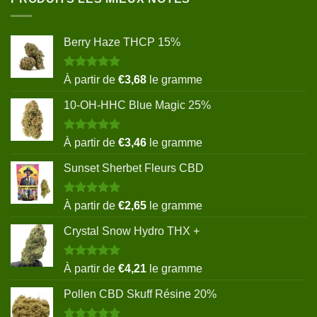
Berry Haze THCP 15%
Note
5.00
À partir de
€
3,68
le gramme
sur 5
10-OH-HHC Blue Magic 25%
Note
5.00
À partir de
€
3,46
le gramme
sur 5
Sunset Sherbet Fleurs CBD
Note
5.00
À partir de
€
2,65
le gramme
sur 5
Crystal Snow Hydro THX +
Note
5.00
À partir de
€
4,21
le gramme
sur 5
Pollen CBD Skuff Résine 20%