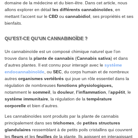
domaine de la médecine et du bien-être. Dans cet article, nous
allons explorer en détail
les différents cannabinoïdes
, en
mettant l’accent sur le
CBD
ou
cannabidiol
, ses propriétés et ses
bienfaits.
QU’EST-CE QU’UN CANNABINOÏDE ?
Un cannabinoïde est un composé chimique naturel que l’on
trouve dans la
plante de cannabis
(
Cannabis sativa
) et dans
d’autres plantes. Il est connu pour interagir avec le
système
endocannabinoïde
, ou
SEC
, du corps humain et de nombreux
autres
organismes vertébrés
qui joue un rôle essentiel dans la
régulation de nombreuses
fonctions physiologiques,
notamment le
sommeil
, la
douleur
,
l’inflammation
, l’
appétit
, le
système immunitaire
, la régulation de la
température
corporelle
et bien d’autres.
Les cannabinoïdes sont produits par la plante de cannabis
principalement dans ses
trichomes
, de
petites structures
glandulaires
ressemblant à de petits poils cristallins qui couvrent
les
fleurs
et les
feuilles
de la plante. Ils agissent en interagissant