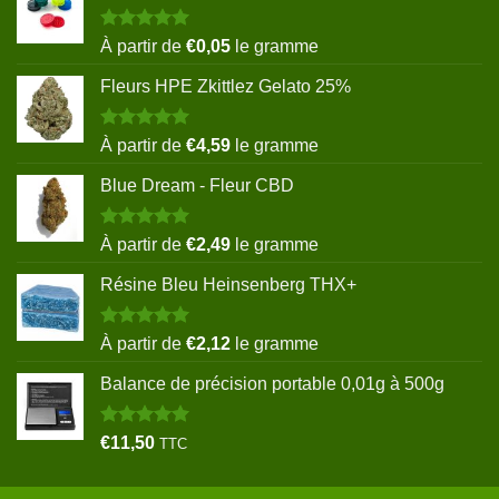
Note
5.00
À partir de
€
0,05
le gramme
sur 5
Fleurs HPE Zkittlez Gelato 25%
Note
5.00
À partir de
€
4,59
le gramme
sur 5
Blue Dream - Fleur CBD
Note
5.00
À partir de
€
2,49
le gramme
sur 5
Résine Bleu Heinsenberg THX+
Note
5.00
À partir de
€
2,12
le gramme
sur 5
Balance de précision portable 0,01g à 500g
Note
5.00
€
11,50
TTC
sur 5