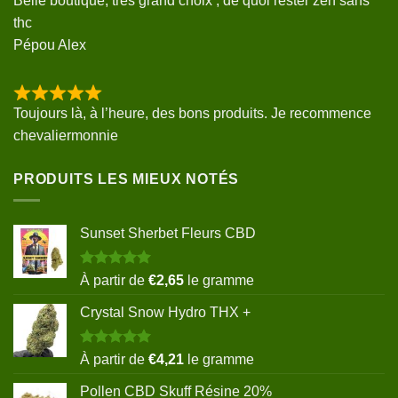
Belle boutique, très grand choix , de quoi rester zen sans
thc
Pépou Alex
Toujours là, à l’heure, des bons produits. Je recommence
chevaliermonnie
PRODUITS LES MIEUX NOTÉS
Sunset Sherbet Fleurs CBD
Note
5.00
À partir de
€
2,65
le gramme
sur 5
Crystal Snow Hydro THX +
Note
5.00
À partir de
€
4,21
le gramme
sur 5
Pollen CBD Skuff Résine 20%