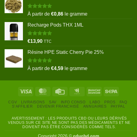
Note
5.00
À partir de
€
0,86
le gramme
sur 5
Recharge Pods THX 1ML
Note
5.00
€
13,90
TTC
sur 5
Résine HPE Static Cherry Pie 25%
Note
5.00
À partir de
€
4,59
le gramme
sur 5
Visa
MasterCard
Credit
Google
MasterCard
Sepa
Card
Wallet
2
CGV
LIVRAISONS
SAV
INFO CONSO
LABO
PROS
FAQ
S’AFFILIER
DEVENIR FRANCHISÉ
ANNUAIRES
PAYPAL
AVERTISSEMENT : LES PRODUITS CBD OU LEURS DÉRIVÉS
VENDUS SUR CE SITE NE SONT PAS DES MÉDICAMENTS ET NE
DOIVENT PAS ÊTRE CONSIDÉRÉS COMME TELS.
Copyright 2026 ©
cducbd.com