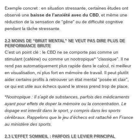
Exemple concret : en situation stressante, certaines études ont
observé une
baisse de l’anxiété avec du CBD
, et même une
réduction de la sensation de “gêne” ou de difficulté cognitive
pendant la tâche stressante.
2.2 MOINS DE “BRUIT MENTAL” NE VEUT PAS DIRE PLUS DE
PERFORMANCE BRUTE
C’est un point clé : le CBD ne se comporte pas comme un
stimulant (caféine) ou comme un nootropique* “classique”. Il ne
rend pas automatiquement plus rapide dans le calcul, ni meilleur
en visualisation, ni plus fort en mémoire de travail. Il peut plutôt
aider certains profils à retrouver un état mental “posée et clair”,
ce qui est utile aux échecs quand le stress prend trop de place.
*
Nootropique : Il s’agit de substances, parfois des médicaments
ayant pour effets de doper la mémoire ou la concentration. Le
dopage est interdit dans le sport, y compris dans les sports
cérébraux. Rappelons que le jeu d’échecs est rattaché en France
au ministère des sports.
2.3 L’EFFET SOMMEIL : PARFOIS LE LEVIER PRINCIPAL