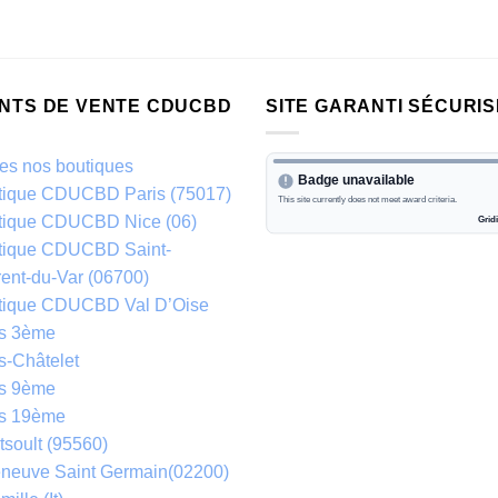
INTS DE VENTE CDUCBD
SITE GARANTI SÉCURIS
es nos boutiques
tique CDUCBD Paris (75017)
tique CDUCBD Nice (06)
tique CDUCBD Saint-
ent-du-Var (06700)
tique CDUCBD Val D’Oise
is 3ème
s-Châtelet
is 9ème
is 19ème
soult (95560)
eneuve Saint Germain(02200)