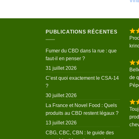
Vinti
PUBLICATIONS RÉCENTES
Prod
krin
Fumer du CBD dans la rue : que
faut-il en penser ?
31 juillet 2026
Bell
de q
C’est quoi exactement le CSA-14
Pép
?
30 juillet 2026
La France et Novel Food : Quels
Touj
produits au CBD restent légaux ?
prod
13 juillet 2026
che
CBG, CBC, CBN : le guide des