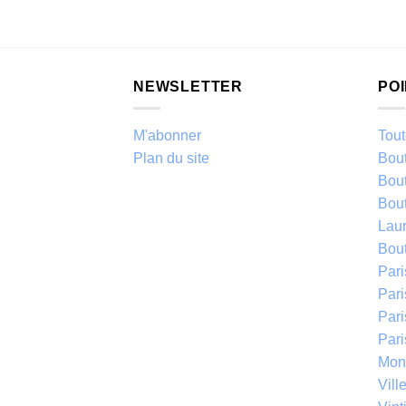
NEWSLETTER
PO
M'abonner
Tout
Plan du site
Bou
Bou
Bou
Laur
Bou
Par
Pari
Par
Par
Mont
Vill