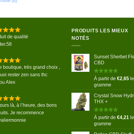
mille (It)
PRODUITS LES MIEUX
uit de qualité
NOTÉS
der.58
Sunset Sherbet Fl
CBD
e boutique, très grand choix ,
uoi rester zen sans thc
Note
5.00
À partir de
€
2,65
le
ou Alex
sur 5
gramme
Crystal Snow Hyd
THX +
ours là, à l’heure, des bons
uits. Je recommence
Note
5.00
À partir de
€
4,21
le
valiermonnie
sur 5
gramme