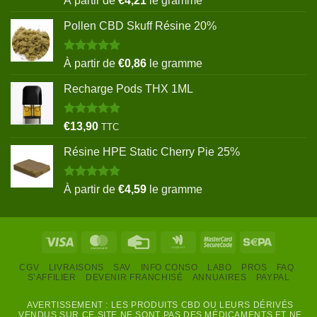
À partir de
€
4,21
le gramme
sur 5
Pollen CBD Skuff Résine 20%
Note
5.00
À partir de
€
0,86
le gramme
sur 5
Recharge Pods THX 1ML
Note
5.00
€
13,90
TTC
sur 5
Résine HPE Static Cherry Pie 25%
Note
5.00
À partir de
€
4,59
le gramme
sur 5
Visa
MasterCard
Credit
Google
MasterCard
Sepa
Card
Wallet
2
CGV
LIVRAISONS
SAV
INFO CONSO
LABO
PROS
FAQ
S’AFFILIER
DEVENIR FRANCHISÉ
ANNUAIRES
PAYPAL
AVERTISSEMENT : LES PRODUITS CBD OU LEURS DÉRIVÉS
VENDUS SUR CE SITE NE SONT PAS DES MÉDICAMENTS ET NE