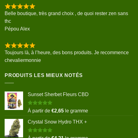
Belle boutique, très grand choix , de quoi rester zen sans
thc
Pépou Alex
Toujours là, à l’heure, des bons produits. Je recommence
chevaliermonnie
PRODUITS LES MIEUX NOTÉS
Sunset Sherbet Fleurs CBD
Note
5.00
À partir de
€
2,65
le gramme
sur 5
Crystal Snow Hydro THX +
Note
5.00