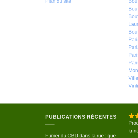
Plan du site
Bou
Bou
Bou
Laur
Bou
Par
Pari
Par
Par
Mont
Vill
Vinti
PUBLICATIONS RÉCENTES
Prod
krin
Fumer du CBD dans la rue : que