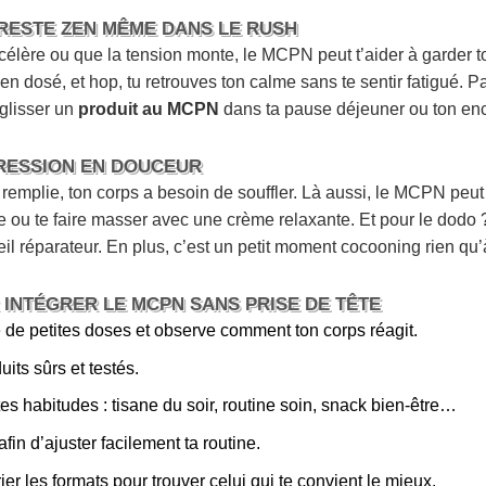
 RESTE ZEN MÊME DANS LE RUSH
célère ou que la tension monte, le MCPN peut t’aider à garder t
en dosé, et hop, tu retrouves ton calme sans te sentir fatigué. Pa
glisser un
produit au MCPN
dans ta pause déjeuner ou ton enc
PRESSION EN DOUCEUR
remplie, ton corps a besoin de souffler. Là aussi, le MCPN peut t
e ou te faire masser avec une crème relaxante. Et pour le dodo
l réparateur. En plus, c’est un petit moment cocooning rien qu’à
INTÉGRER LE MCPN SANS PRISE DE TÊTE
 de petites doses et observe comment ton corps réagit.
uits sûrs et testés.
tes habitudes : tisane du soir, routine soin, snack bien-être…
fin d’ajuster facilement ta routine.
ier les formats pour trouver celui qui te convient le mieux.