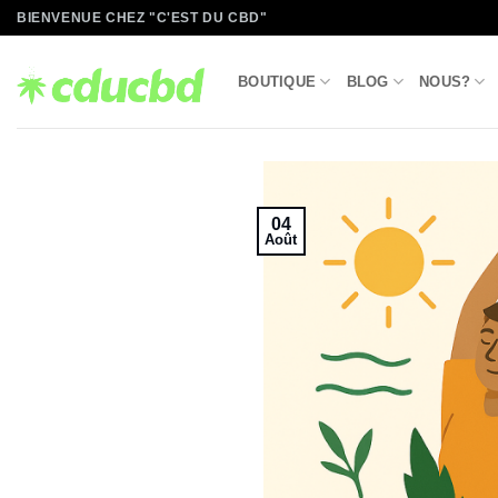
Passer
BIENVENUE CHEZ "C'EST DU CBD"
au
contenu
BOUTIQUE
BLOG
NOUS?
04
Août