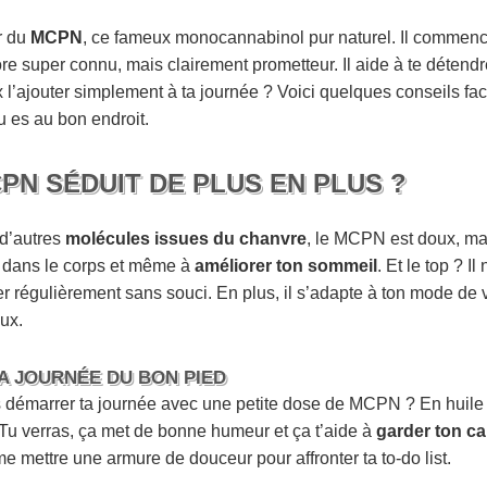
r du
MCPN
, ce fameux monocannabinol pur naturel. Il commence 
 super connu, mais clairement prometteur. Il aide à te détendre,
l’ajouter simplement à ta journée ? Voici quelques conseils faci
tu es au bon endroit.
PN SÉDUIT DE PLUS EN PLUS ?
 d’autres
molécules issues du chanvre
, le MCPN est doux, mais
ns dans le corps et même à
améliorer ton sommeil
. Et le top ? I
er régulièrement sans souci. En plus, il s’adapte à ton mode de vi
ux.
A JOURNÉE DU BON PIED
as démarrer ta journée avec une petite dose de MCPN ? En huile
. Tu verras, ça met de bonne humeur et ça t’aide à
garder ton c
mettre une armure de douceur pour affronter ta to-do list.