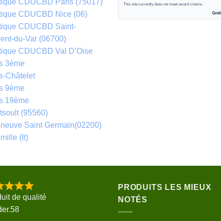
tique CDUCBD Paris (75017)
tique CDUCBD Nice (06)
tique CDUCBD Saint-
ent-du-Var (06700)
tique CDUCBD Val D’Oise
is 3ème
s-Châtelet
is 9ème
is 19ème
soult (95560)
eneuve Saint Germain(02200)
mille (It)
PRODUITS LES MIEUX
uit de qualité
NOTÉS
der.58