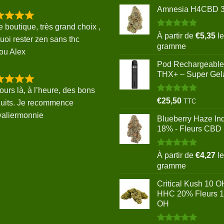
Amnesia H4CBD 
e boutique, très grand choix ,
Note
5.00
À partir de
€
5,35
le
uoi rester zen sans thc
sur 5
gramme
ou Alex
Pod Rechargeable
THX+ – Super Gel
ours là, à l’heure, des bons
Note
5.00
€
25,50
TTC
uits. Je recommence
sur 5
valiermonnie
Blueberry Haze In
18% - Fleurs CBD
Note
5.00
À partir de
€
4,27
le
sur 5
gramme
Critical Kush 10 O
HHC 20% Fleurs 
OH