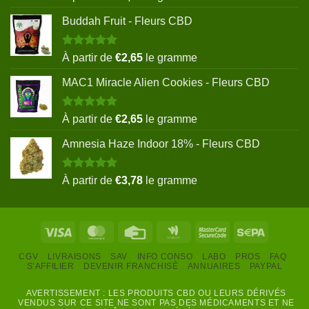
sur 5
Buddah Fruit - Fleurs CBD
Note
5.00
À partir de
€
2,65
le gramme
sur 5
MAC1 Miracle Alien Cookies - Fleurs CBD
Note
5.00
À partir de
€
2,65
le gramme
sur 5
Amnesia Haze Indoor 18% - Fleurs CBD
Note
5.00
À partir de
€
3,78
le gramme
sur 5
Visa
MasterCard
Credit
Google
MasterCard
Sepa
Card
Wallet
2
CGV
LIVRAISONS
SAV
INFO CONSO
LABO
PROS
FAQ
S’AFFILIER
DEVENIR FRANCHISÉ
ANNUAIRES
PAYPAL
AVERTISSEMENT : LES PRODUITS CBD OU LEURS DÉRIVÉS
VENDUS SUR CE SITE NE SONT PAS DES MÉDICAMENTS ET NE