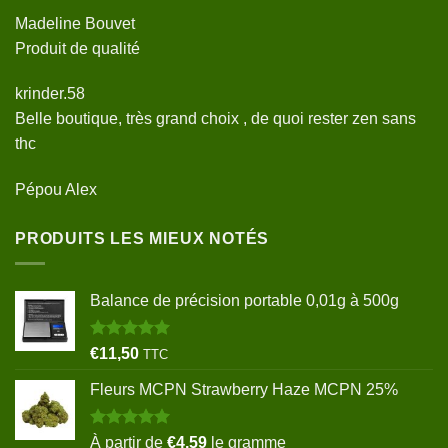
Madeline Bouvet
Produit de qualité
krinder.58
Belle boutique, très grand choix , de quoi rester zen sans
thc
Pépou Alex
PRODUITS LES MIEUX NOTÉS
Balance de précision portable 0,01g à 500g
Note
5.00
€
11,50
TTC
sur 5
Fleurs MCPN Strawberry Haze MCPN 25%
Note
5.00
À partir de
€
4,59
le gramme