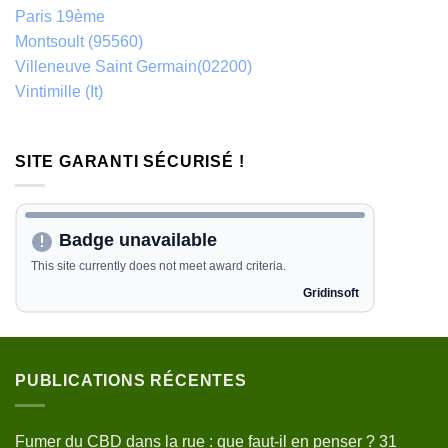
Paris 19ème
Montsoult (95560)
Villeneuve Saint Germain(02200)
Vintimille (It)
SITE GARANTI SÉCURISÉ !
PUBLICATIONS RÉCENTES
Fumer du CBD dans la rue : que faut-il en penser ?
31