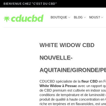
Passer
BIENVENUE CHEZ "C'EST DU CBD"
au
contenu
BOUTIQUE
BLOG
NOUS?
WHITE WIDOW CBD
NOUVELLE-
AQUITAINE/GIRONDE/PE
CDUCBD spécialiste de la
fleur CBD
en Fr
White Widow à Pessac
avec un rapport qua
de CBD premium est cultivée en indoor sous
conditions de température et de luminosité
produit de qualité à haute concentration e
riche en terpènes et en flavanoïdes, est un