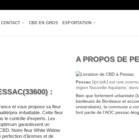
CONTACT
CBD EN GROS
EXPORTATION
A PROPOS DE P
Pessac
[pɛsak]
est une commun
région Nouvelle-Aquitaine, dans
SSAC(33600) :
Bien que fortement urbanisée (
banlieues de Bordeaux et accue
ance et vous propose sa fleur
universitaire), la commune a co
font partie de l’AOC pessac-léo
lité/prix imbattable. Cette fleur
 le contrôle d’experts. Les
 optimum garantissent un
n CBD. Notre fleur White Widow
e perfection d’âromes et de