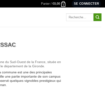
Panier /
€
0,00
SE CONNECTER
0
Recherche
pour :
ESSAC
e du Sud-Ouest de la France, située en
 le département de la Gironde.
la commune est une des principales
ille une partie importante de son campus
nservé quelques vignobles prestigieux qui
gnan.