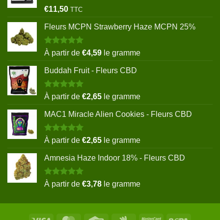
Note
5.00
€
11,50
TTC
sur 5
Fleurs MCPN Strawberry Haze MCPN 25%
Note
5.00
À partir de
€
4,59
le gramme
sur 5
Buddah Fruit - Fleurs CBD
Note
5.00
À partir de
€
2,65
le gramme
sur 5
MAC1 Miracle Alien Cookies - Fleurs CBD
Note
5.00
À partir de
€
2,65
le gramme
sur 5
Amnesia Haze Indoor 18% - Fleurs CBD
Note
5.00
À partir de
€
3,78
le gramme
sur 5
Visa
MasterCard
Credit
Google
MasterCard
Sepa