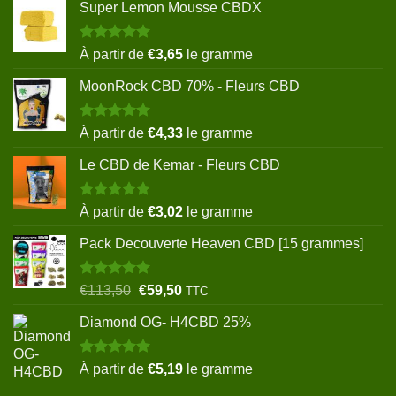
Super Lemon Mousse CBDX
Note
5.00
À partir de
€
3,65
le gramme
sur 5
MoonRock CBD 70% - Fleurs CBD
Note
5.00
À partir de
€
4,33
le gramme
sur 5
Le CBD de Kemar - Fleurs CBD
Note
5.00
À partir de
€
3,02
le gramme
sur 5
Pack Decouverte Heaven CBD [15 grammes]
Note
5.00
Le
Le
€
113,50
€
59,50
TTC
sur 5
prix
prix
Diamond OG- H4CBD 25%
initial
actuel
était :
est :
€113,50.
€59,50.
Note
5.00
À partir de
€
5,19
le gramme
sur 5