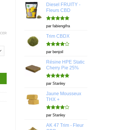
Diesel FRUITY -
Fleurs CBD
Note
5
sur
par fabiengifra
5
ACER
Trim CBDX
Note
4
par benjoil
sur 5
Résine HPE Static
X - Sans THC
Cherry Pie 25%
Note
5
sur
par Stanley
5
Jaune Mousseux
THX +
Note
4
par Stanley
sur 5
AK 47 Trim - Fleur