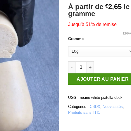
Noté
2
4
À partir de
2,65
le
€
sur 5
gramme
basé sur
notations
client
Jusqu’à 51% de remise
EFF
Gramme
quantité de White Piatella CBD
AJOUTER AU PANIER
UGS :
resine-white-piatella-cbdx
Catégories :
CBDX
,
Nouveautés
,
Produits sans THC