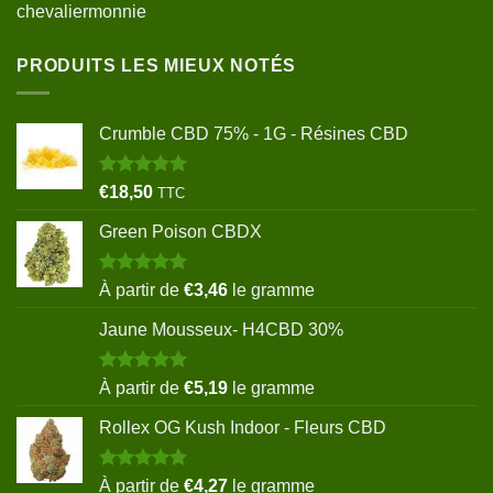
chevaliermonnie
PRODUITS LES MIEUX NOTÉS
Crumble CBD 75% - 1G - Résines CBD
Note
5.00
€
18,50
TTC
sur 5
Green Poison CBDX
Note
5.00
À partir de
€
3,46
le gramme
sur 5
Jaune Mousseux- H4CBD 30%
Note
5.00
À partir de
€
5,19
le gramme
sur 5
Rollex OG Kush Indoor - Fleurs CBD
Note
5.00
À partir de
€
4,27
le gramme