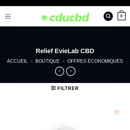
Passer
au
0
contenu
Relief EvieLab CBD
ACCUEIL
»
BOUTIQUE
»
OFFRES ÉCONOMIQUES
FILTRER