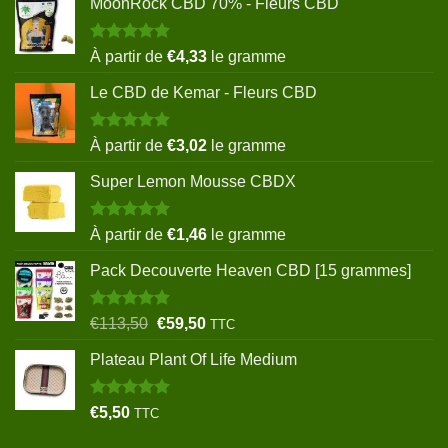
MoonRock CBD 70% - Fleurs CBD
Note
5.00
À partir de
€
4,33
le gramme
sur 5
Le CBD de Kemar - Fleurs CBD
Note
5.00
À partir de
€
3,02
le gramme
sur 5
Super Lemon Mousse CBDX
Note
5.00
À partir de
€
1,46
le gramme
sur 5
Pack Decouverte Heaven CBD [15 grammes]
Note
5.00
Le
Le
€
113,50
€
59,50
TTC
sur 5
prix
prix
Plateau Plant Of Life Medium
initial
actuel
était :
est :
€113,50.
€59,50.
Note
5.00
€
5,50
TTC
sur 5