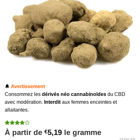
🔔
Avertissement
Consommez les
dérivés néo cannabinoïdes
du CBD
avec modération.
Interdit
aux femmes enceintes et
allaitantes.
Noté
2
4
À partir de
5,19
le gramme
€
sur 5
EFFACER