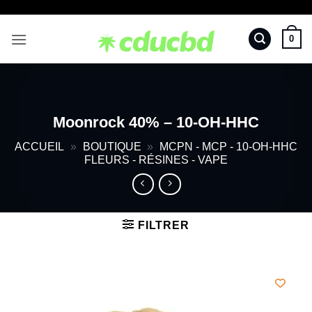
Passer
au
0
contenu
Moonrock 40% – 10-OH-HHC
ACCUEIL
»
BOUTIQUE
»
MCPN - MCP - 10-OH-HHC
FLEURS - RÉSINES - VAPE
FILTRER