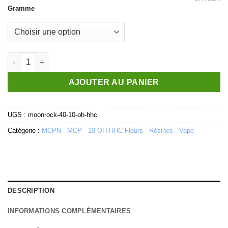
basé sur
notations
Gramme
client
quantité de Moonrock 40% - 10-OH-HHC
AJOUTER AU PANIER
UGS :
moonrock-40-10-oh-hhc
Catégorie :
MCPN - MCP - 10-OH-HHC Fleurs - Résines - Vape
DESCRIPTION
INFORMATIONS COMPLÉMENTAIRES